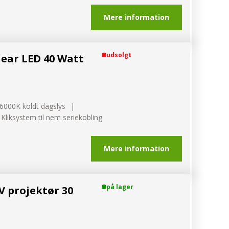
Mere information
udsolgt
ear LED 40 Watt
6000K koldt dagslys
Kliksystem til nem seriekobling
Mere information
på lager
V projektør 30