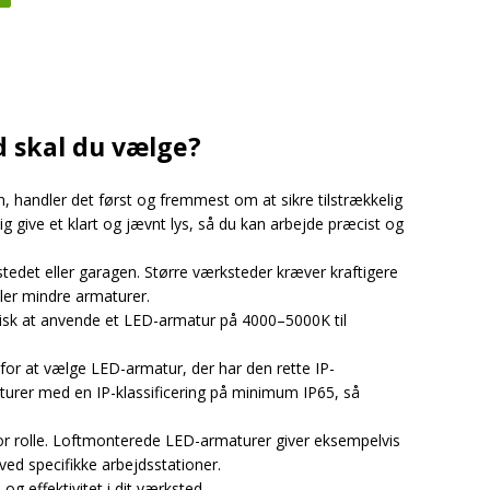
 skal du vælge?
n, handler det først og fremmest om at sikre tilstrækkelig
ig give et klart og jævnt lys, så du kan arbejde præcist og
tedet eller garagen. Større værksteder kræver kraftigere
er mindre armaturer.
typisk at anvende et LED-armatur på 4000–5000K til
e for at vælge LED-armatur, der har den rette IP-
turer med en IP-klassificering på minimum IP65, så
stor rolle. Loftmonterede LED-armaturer giver eksempelvis
ed specifikke arbejdsstationer.
g effektivitet i dit værksted.