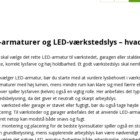
-armaturer og LED-værkstedslys – hvad
skal vælge det rette LED-armatur til værkstedet, garagen eller stalde
ke, korrekt lysfarve og høj holdbarhed. Et godt værkstedslys skal neml
 vælger LED-armatur, bør du starte med at vurdere lysbehovet i værks
maturer med høj lumen, mens mindre rum kan klare sig med færre ell
er spiller lysfarven (kelvin) også en vigtig rolle. Her anbefales det 
dsbelysning, da det giver et neutralt og skarpt arbejdslys.
t værksted eller garage er støvet eller fugtigt, bør du også tage højd
ficering. Til værksteder og garager anbefales det at anvende LED-arma
ret netop kan modstå både snavs og fugt.
 montering og placering for de bedste lysresultater spiller også en 
n grundbelysning, mens supplerende arbejdslys kan være nødvendigt v
vælge det rigtige LED-armatur forbedrer både arbejdsmiljø, sikkerhed o