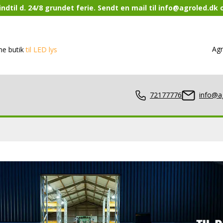
ndtil d. 24/8 grundet ferie. Sendt en mail til info@agroled.dk
Agr
til LED lys
72177776
info@a
lamper
er