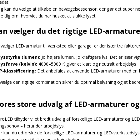
edet.
g kan du vælge at tilkøbe en bevægelsessensor, der gør det super nem
 dig om, hvorvidt du har husket at slukke lyset.
an vælger du det rigtige LED-armature
 vælger LED-armatur til værksted eller garage, er der især tre fakto
Lysstyrke (lumen):
Jo højere lumen, jo kraftigere lys. Det er især vig
Lysfarve (kelvin):
4000–5000 K giver et klart og neutralt arbejdslys
IP-klassificering:
Det anbefales at anvende LED-armaturer med en IP-
vælge den rigtige kombination sikrer du optimal belysning og et bedre
vores store udvalg af LED-armaturer og
oLED tilbyder vi et bredt udvalg af forskellige LED-armaturer og LED-
ingsbehov – herunder arbejdslys.
 kan du udforske de forskellige LED-armaturer og LED-værkstedslys, h
ing, der passer til alle dine arbejdsbehov.