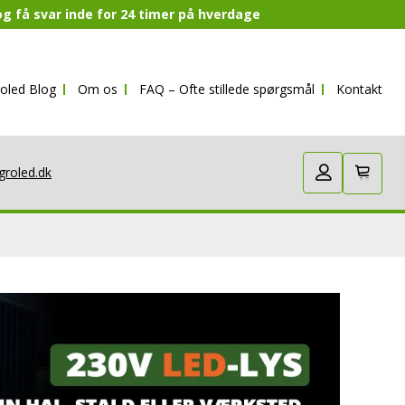
 og få svar inde for 24 timer på hverdage
oled Blog
Om os
FAQ – Ofte stillede spørgsmål
Kontakt
groled.dk