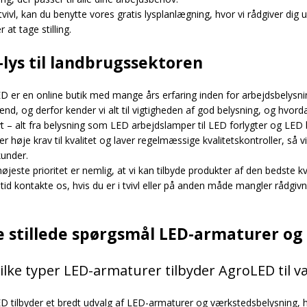
 tvivl, kan du benytte vores gratis lysplanlægning, hvor vi rådgiver dig
 at tage stilling.
-lys til landbrugssektoren
 er en online butik med mange års erfaring inden for arbejdsbelysnin
d, og derfor kender vi alt til vigtigheden af god belysning, og hvorda
vt – alt fra belysning som LED arbejdslamper til LED forlygter og LED 
er høje krav til kvalitet og laver regelmæssige kvalitetskontroller, så vi
kunder.
øjeste prioritet er nemlig, at vi kan tilbyde produkter af den bedste kv
tid kontakte os, hvis du er i tvivl eller på anden måde mangler rådgivn
e stillede spørgsmål LED-armaturer og
vilke typer LED-armaturer tilbyder AgroLED til 
 tilbyder et bredt udvalg af LED-armaturer og værkstedsbelysning, her