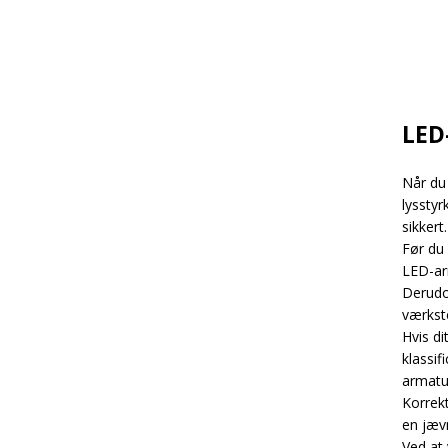
LED
Når du 
lysstyr
sikkert.
Før du
LED-ar
Derudov
værkste
Hvis di
klassi
armatu
Korrekt
en jæv
Ved at 