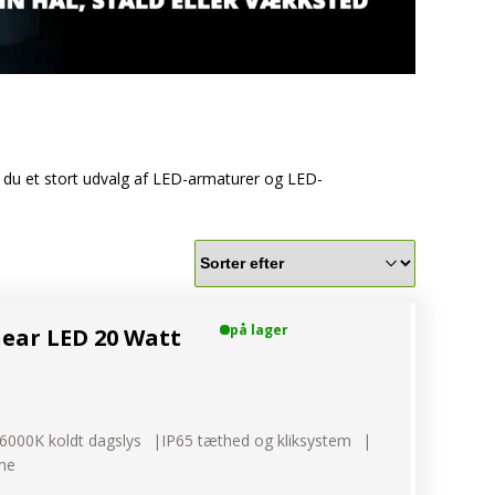
r du et stort udvalg af LED-armaturer og LED-
på lager
ear LED 20 Watt
igtige belysning til din traktor
6000K koldt dagslys
IP65 tæthed og kliksystem
ne