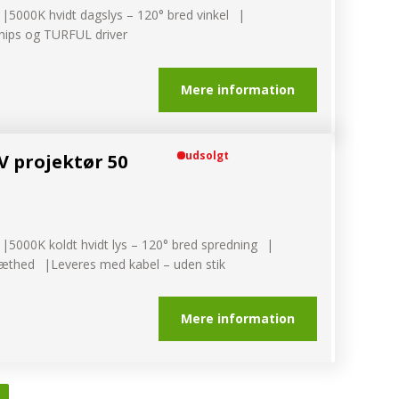
5000K hvidt dagslys – 120° bred vinkel
hips og TURFUL driver
Mere information
udsolgt
V projektør 50
5000K koldt hvidt lys – 120° bred spredning
tæthed
Leveres med kabel – uden stik
Mere information