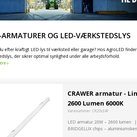
nk og
-ARMATURER OG LED-VÆRKSTEDSLYS
ygter
u efter kraftigt LED-lys til værksted eller garage? Hos AgroLED finde
dslys, der sikrer optimal synlighed under alle arbejdsforhold.
elysning
ere
er og
LED Guide
dslys
CRAWER armatur - Lin
Find nemt den r
2600 Lumen 6000K
Varenummer:
CR20LE4F
PRØV NU
LED armatur 20W – 2600 lumen
BRIDGELUX chips – aluminiumsker