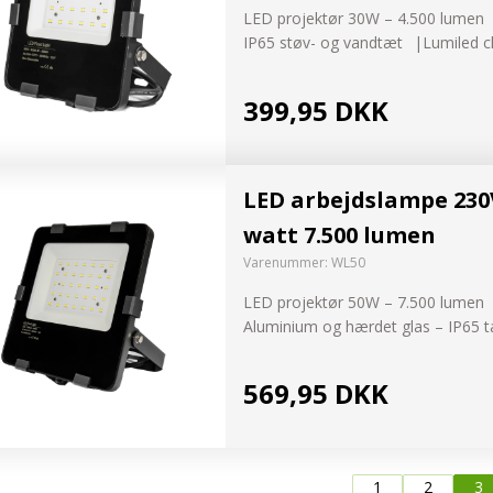
LED projektør 30W – 4.500 lumen
IP65 støv- og vandtæt
Lumiled c
399,95 DKK
LED arbejdslampe 230
watt 7.500 lumen
Varenummer:
WL50
LED projektør 50W – 7.500 lumen
Aluminium og hærdet glas – IP65 
569,95 DKK
1
2
3