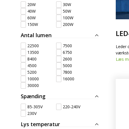
20W
30W
LED-rotorbli
40W
50W
LED-baglygter
blitzblink
60W
100W
150W
200W
LED
LED-Positionslys og
Antal lumen
LED-slingrel
markeringslys
22500
7500
Leder d
13500
6750
værkste
8400
2600
LED-Belysningssæt
LED-sprøjteb
Læs m
4500
5000
5200
7800
LED-fordelspakker til
LED-armatur
10000
16000
traktorer
LED-værkste
30000
Spænding
Stik, kabelbindere og
85-305V
220-240V
relæer til traktor og
230V
landbrug
Lys temperatur