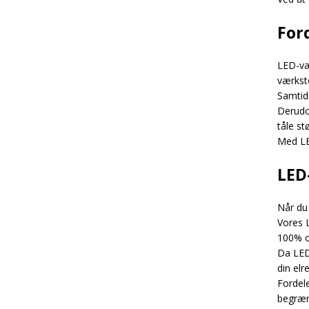
For
LED-vær
værkst
Samtidi
Derudo
tåle st
Med LED
LED
Når du 
Vores L
100% o
Da LED
din elr
Fordel
begræn