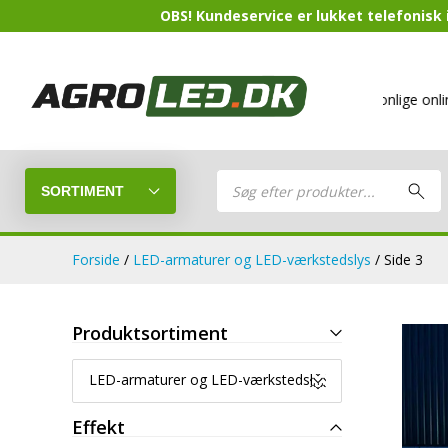
OBS! Kundeservice er lukket telefonisk i
Mere end 500 varer
på lager
Din personlige online butik
Products
search
SORTIMENT
Forside
/
LED-armaturer og LED-værkstedslys
/ Side 3
LED-Guide
Produktsortiment
LED-arbejds
Sammensæt din egen LED-pakke.
LED-armaturer og LED-værkstedslys
LED-barer og fjernlys
LED-forlygt
Effekt