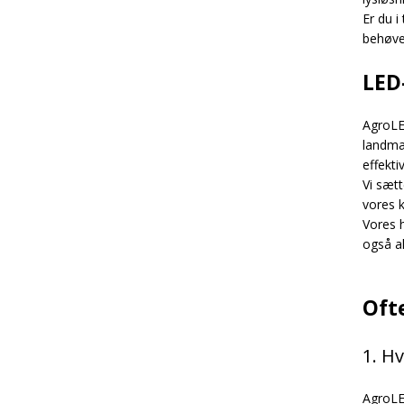
Er du i
behøver
LED
AgroLED
landmæn
effekti
Vi sætt
vores 
Vores h
også al
Oft
1. H
AgroLED