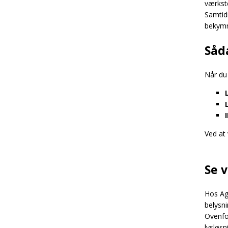
værkst
Samtidi
bekymre
Såd
Når du
Ved at 
Se 
Hos Agr
belysn
Ovenfor
lysløsn