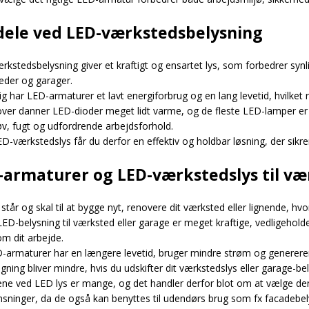
dele ved LED-værkstedsbelysning
kstedsbelysning giver et kraftigt og ensartet lys, som forbedrer synl
eder og garager.
g har LED-armaturer et lavt energiforbrug og en lang levetid, hvilket
ver danner LED-dioder meget lidt varme, og de fleste LED-lamper er t
øv, fugt og udfordrende arbejdsforhold.
-værkstedslys får du derfor en effektiv og holdbar løsning, der sikre
-armaturer og LED-værkstedslys til væ
står og skal til at bygge nyt, renovere dit værksted eller lignende, 
ED-belysning til værksted eller garage er meget kraftige, vedligeholde
m dit arbejde.
-armaturer har en længere levetid, bruger mindre strøm og genererer 
egning bliver mindre, hvis du udskifter dit værkstedslys eller garage-b
ene ved LED lys er mange, og det handler derfor blot om at vælge den
sninger, da de også kan benyttes til udendørs brug som fx facadebely