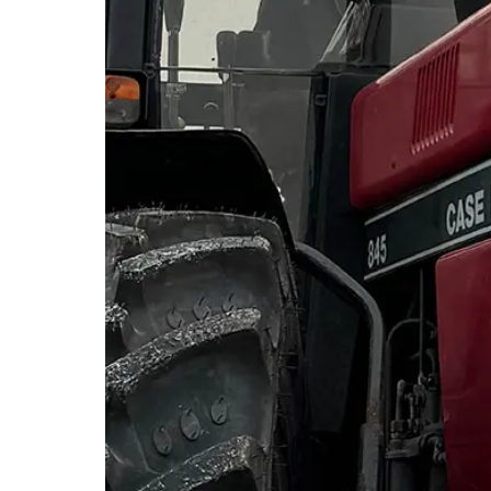
LED-rotorbli
LED-baglygter
blitzblink
LED-Positionslys og
LED-slingrel
markeringslys
LED-Belysningssæt
LED-sprøjteb
LED-fordelspakker til
LED-armatur
traktorer
LED-værkste
Stik, kabelbindere og
relæer til traktor og
landbrug