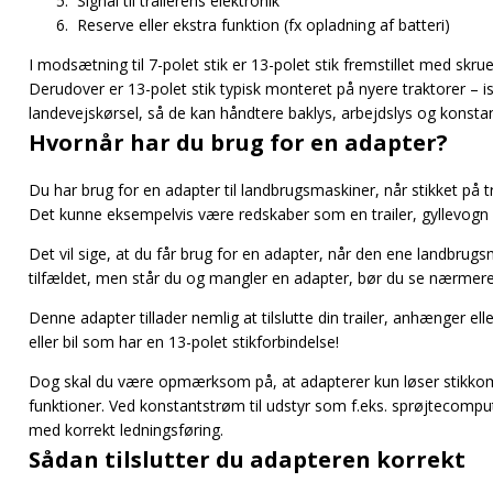
Signal til trailerens elektronik
Reserve eller ekstra funktion (fx opladning af batteri)
I modsætning til 7-polet stik er 13-polet stik fremstillet med sk
Derudover er 13-polet stik typisk monteret på nyere traktorer – 
landevejskørsel, så de kan håndtere baklys, arbejdslys og konstant
Hvornår har du brug for en adapter?
Du har brug for en adapter til landbrugsmaskiner, når stikket på
Det kunne eksempelvis være redskaber som en trailer, gyllevogn 
Det vil sige, at du får brug for en adapter, når den ene landbrug
tilfældet, men står du og mangler en adapter, bør du se nærmer
Denne adapter tillader nemlig at tilslutte din trailer, anhænger e
eller bil som har en 13-polet stikforbindelse!
Dog skal du være opmærksom på, at adapterer kun løser stikkompa
funktioner. Ved konstantstrøm til udstyr som f.eks. sprøjtecomp
med korrekt ledningsføring.
Sådan tilslutter du adapteren korrekt