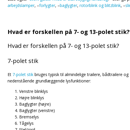
arbejdslamper
, –
forlygter
, –
baglygter
,
rotorblink og blitzblink
, –
sl
Hvad er forskellen på 7- og 13-polet stik?
Hvad er forskellen på 7- og 13-polet stik?
7-polet stik
Et
7-polet stik
bruges typisk til almindelige trailere, bådtrailere
nedenstående grundlæggende lysfunktioner:
Venstre blinklys
Højre blinklys
Baglygter (højre)
Baglygter (venstre)
Bremselys
Tågelys
Stel/jord