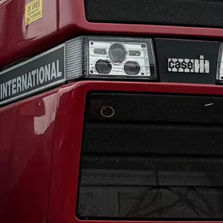
nk og
ygter
elysning
er og
LED Guide
dslys
Find nemt den r
PRØV NU