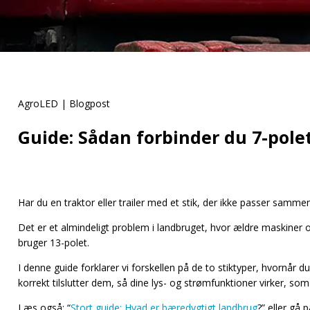
AgroLED | Blogpost
Guide: Sådan forbinder du 7-polet 
Har du en traktor eller trailer med et stik, der ikke passer samme
Det er et almindeligt problem i landbruget, hvor ældre maskiner o
bruger 13-polet.
I denne guide forklarer vi forskellen på de to stiktyper, hvornår d
korrekt tilslutter dem, så dine lys- og strømfunktioner virker, som
Læs også: “
Stort guide: Hvad er bæredygtigt landbrug
?” eller gå