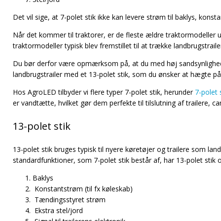
Det vil sige, at 7-polet stik ikke kan levere strøm til baklys, ko
Når det kommer til traktorer, er de fleste ældre traktormodeller u
traktormodeller typisk blev fremstillet til at trække landbrugstra
Du bør derfor være opmærksom på, at du med høj sandsynlighed
landbrugstrailer med et 13-polet stik, som du ønsker at hægte på 
Hos AgroLED tilbyder vi flere typer 7-polet stik, herunder
7-polet s
er vandtætte, hvilket gør dem perfekte til tilslutning af trailere,
13-polet stik
13-polet stik bruges typisk til nyere køretøjer og trailere som l
standardfunktioner, som 7-polet stik består af, har 13-polet stik
Baklys
Konstantstrøm (til fx køleskab)
Tændingsstyret strøm
Ekstra stel/jord