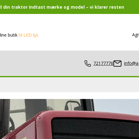
 din traktor Indtast mærke og model – vi klarer resten
Agr
l LED lys
72177776
info@a
lamper
er