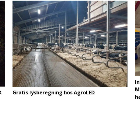
I
Ma
t
Gratis lysberegning hos AgroLED
h