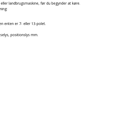
tor eller landbrugsmaskine, før du begynder at køre.
ning:
 enten er 7- eller 13-polet.
mselys, positionslys mm.
!