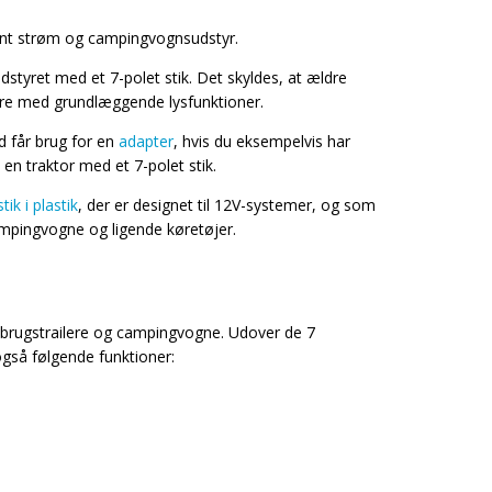
nstant strøm og campingvognsudstyr.
dstyret med et 7-polet stik. Det skyldes, at ældre
ilere med grundlæggende lysfunktioner.
 får brug for en
adapter
, hvis du eksempelvis har
en traktor med et 7-polet stik.
tik i plastik
, der er designet til 12V-systemer, og som
 campingvogne og ligende køretøjer.
andbrugstrailere og campingvogne. Udover de 7
 også følgende funktioner: