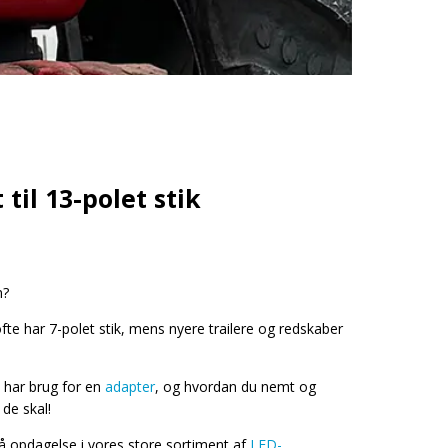
til 13-polet stik
n?
fte har 7-polet stik, mens nyere trailere og redskaber
u har brug for en
adapter
, og hvordan du nemt og
 de skal!
 på opdagelse i vores store sortiment af
LED-