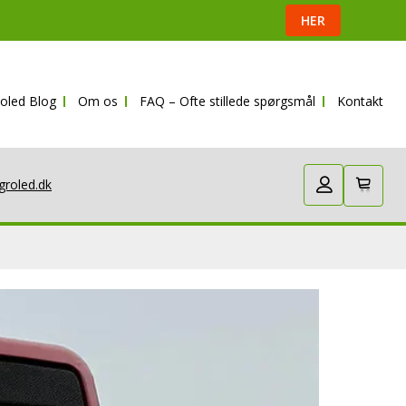
HER
oled Blog
Om os
FAQ – Ofte stillede spørgsmål
Kontakt
groled.dk