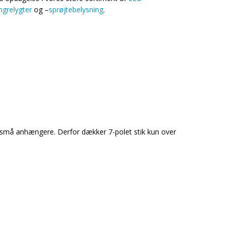
ingrelygter
og –
sprøjtebelysning
.
 og små anhængere. Derfor dækker 7-polet stik kun over