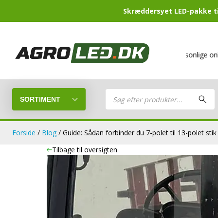
Skræddersyet LED-pakke til
Mere end 500 varer
på lager
Din personlige online butik
ti
Products
search
SORTIMENT
Forside
/
Blog
/ Guide: Sådan forbinder du 7-polet til 13-polet stik
Tilbage til oversigten
LED-Guide
LED-arbejds
Sammensæt din egen LED-pakke.
LED-barer og fjernlys
LED-forlygt