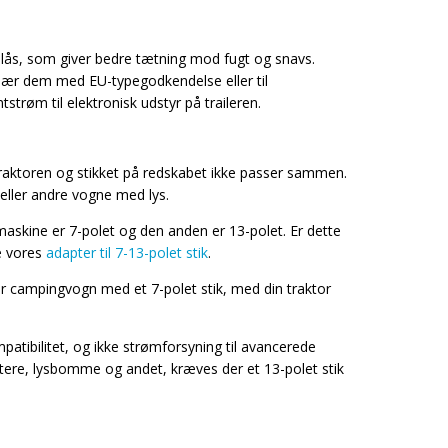
ruelås, som giver bedre tætning mod fugt og snavs.
især dem med EU-typegodkendelse eller til
strøm til elektronisk udstyr på traileren.
 traktoren og stikket på redskabet ikke passer sammen.
eller andre vogne med lys.
smaskine er 7-polet og den anden er 13-polet. Er dette
e vores
adapter til 7-13-polet stik
.
ller campingvogn med et 7-polet stik, med din traktor
tibilitet, og ikke strømforsyning til avancerede
utere, lysbomme og andet, kræves der et 13-polet stik