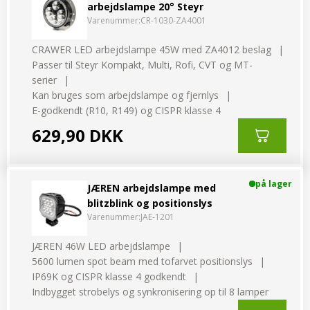
arbejdslampe 20° Steyr
Varenummer:
CR-1030-ZA4001
CRAWER LED arbejdslampe 45W med ZA4012 beslag
Passer til Steyr Kompakt, Multi, Rofi, CVT og MT-
serier
Kan bruges som arbejdslampe og fjernlys
E-godkendt (R10, R149) og CISPR klasse 4
629,90 DKK
på lager
JÆREN arbejdslampe med
blitzblink og positionslys
Varenummer:
JAE-1201
JÆREN 46W LED arbejdslampe
5600 lumen spot beam med tofarvet positionslys
IP69K og CISPR klasse 4 godkendt
Indbygget strobelys og synkronisering op til 8 lamper