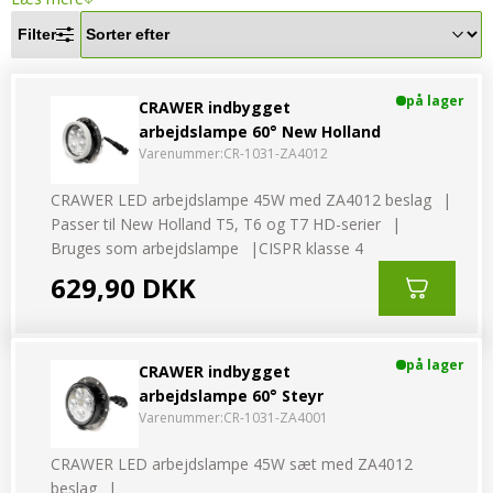
LED-armaturer og LED-værkstedslys
Stik, kabelbindere og relæer til traktor
Filter
Stik, kabelbindere og relæer til traktor og
og landbrug
landbrug
på lager
Agroled Blog
CRAWER indbygget
arbejdslampe 60° New Holland
Se alt
FAQs – Ofte stillede spørgsmål
Varenummer:
CR-1031-ZA4012
Om os
CRAWER LED arbejdslampe 45W med ZA4012 beslag
Passer til New Holland T5, T6 og T7 HD-serier
Kontakt-old
Bruges som arbejdslampe
CISPR klasse 4
629,90 DKK
72177776
info@agroled.dk
på lager
CRAWER indbygget
arbejdslampe 60° Steyr
Varenummer:
CR-1031-ZA4001
CRAWER LED arbejdslampe 45W sæt med ZA4012
beslag