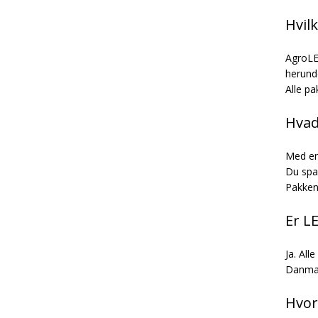
Hvil
AgroLE
herund
Alle pa
Hvad
Med en
Du spar
Pakken 
Er L
Ja. All
Danma
Hvor