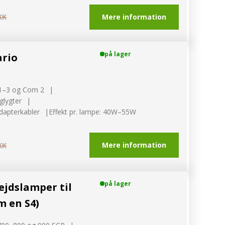
Mere information
KK
på lager
ario
 1–3 og Com 2
glygter
dapterkabler
Effekt pr. lampe: 40W–55W
Mere information
KK
på lager
ejdslamper til
m en S4)