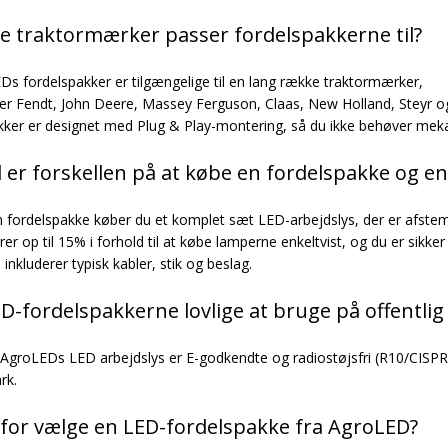
ke traktormærker passer fordelspakkerne til?
Ds fordelspakker er tilgængelige til en lang række traktormærker,
er Fendt, John Deere, Massey Ferguson, Claas, New Holland, Steyr og
kker er designet med Plug & Play-montering, så du ikke behøver mekani
 er forskellen på at købe en fordelspakke og e
 fordelspakke køber du et komplet sæt LED-arbejdslys, der er afstemt
er op til 15% i forhold til at købe lamperne enkeltvist, og du er sikker
inkluderer typisk kabler, stik og beslag.
ED-fordelspakkerne lovlige at bruge på offentlig 
e AgroLEDs LED arbejdslys er E-godkendte og radiostøjsfri (R10/CISPR kl
rk.
for vælge en LED-fordelspakke fra AgroLED?