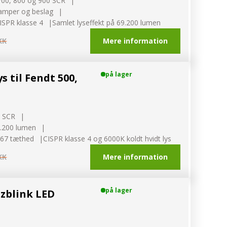
700, 800 og 900 SCR
lamper og beslag
CISPR klasse 4
Samlet lyseffekt på 69.200 lumen
Mere information
KK
på lager
 til Fendt 500,
0 SCR
.200 lumen
IP67 tæthed
CISPR klasse 4 og 6000K koldt hvidt lys
Mere information
KK
på lager
tzblink LED