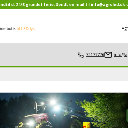
ndtil d. 24/8 grundet ferie. Sendt en mail til info@agroled.dk
Agr
k
til LED lys
72177776
info@a
lamper
er