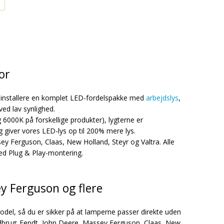
or
t installere en komplet LED-fordelspakke med
arbejdslys
,
 ved lav synlighed.
6000K på forskellige produkter), lygterne er
 giver vores LED-lys op til 200% mere lys.
sey Ferguson, Claas, New Holland, Steyr og Valtra. Alle
ed Plug & Play-montering.
ey Ferguson og flere
del, så du er sikker på at lamperne passer direkte uden
andbrug: Fendt, John Deere, Massey Ferguson, Claas, New