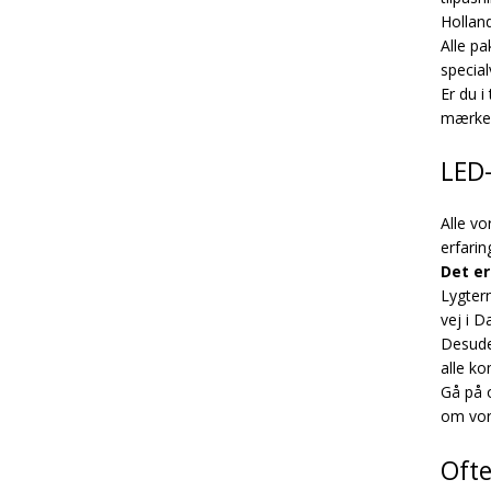
Holland
Alle pa
special
Er du i
mærke o
LED-
Alle vo
erfari
Det er
Lygtern
vej i D
Desuden
alle ko
Gå på 
om vor
Ofte