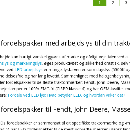
1
2
3
fordelspakker med arbejdslys til din trakt
bejde kan hurtigt vanskeliggøres af mørke og dårligt vejr. Men ved a
nslys og markeringslys
, øges produktivitet og sikkerhed drastisk, selv
ene ved
LED-arbejdslys
er mange: lysfarven er som dagslys (5500K og 
holdelsesfrie og har lang levetid. Sammenlignet med halogenbelysning
yder fordelspakker til de fleste traktormærker: Fendt, John Deere, Mas
bejdslamper er 100% EMC-fri (CISPR klasse 4) og har OEM-kvalitet m
ere:
Fordele ved LED lys: Hvad betyder LED, og hvordan virker det?
fordelspakker til Fendt, John Deere, Mass
Ds fordelspakker er sammensat til dit specifikke traktormærke og -mo
ning. Vi har LED-fordelspakker til de mest udbredte mærker i dansk l