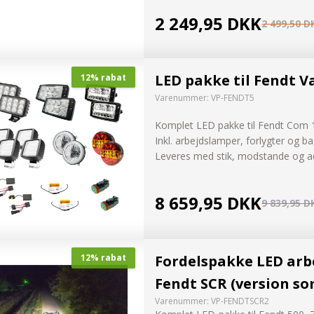
2 249,95 DKK
2 499,50 D
LED pakke til Fendt V
12% rabat
Varenummer:
VP-FENDT5
Komplet LED pakke til Fendt Com
Inkl. arbejdslamper, forlygter og ba
Leveres med stik, modstande og a
8 659,95 DKK
9 839,95 D
Fordelspakke LED arb
12% rabat
Fendt SCR (version so
Varenummer:
VP-FENDTSCR2