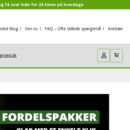
 og få svar inde for 24 timer på hverdage
oled Blog
Om os
FAQ – Ofte stillede spørgsmål
Kontakt
groled.dk