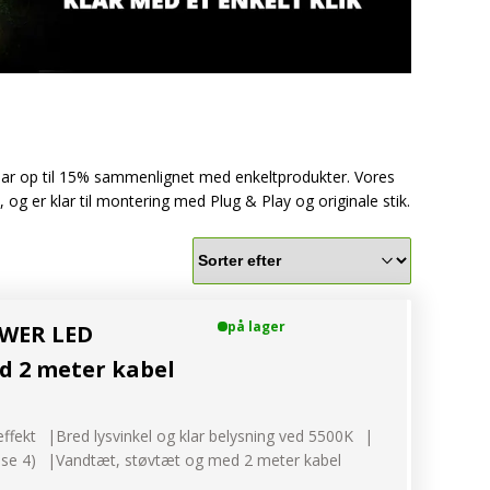
spar op til 15% sammenlignet med enkeltprodukter. Vores
og er klar til montering med Plug & Play og originale stik.
på lager
AWER LED
igtige belysning til din traktor
d 2 meter kabel
ffekt
Bred lysvinkel og klar belysning ved 5500K
sse 4)
Vandtæt, støvtæt og med 2 meter kabel