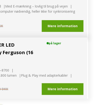
d
Med E-mærkning – lovlig til brug på vejen
computer nødvendig, heller ikke for synkronisering
Mere information
KK
på lager
ER LED
 Ferguson (16
0–8700
.800 lumen
Plug & Play med adapterkabler
Mere information
0 DKK