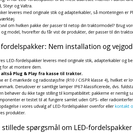
, Steyr og Valtra.
kker leveres med originale stik og adapterkabler, så monteringen er P
værktøj.
 tvivl om hvilken pakke der passer til netop din traktormodel? Brug vo
g model, hvorefter du får vist de produkter, der passer til din traktor
fordelspakker: Nem installation og vejgo
res LED-fordelspakker leveres med originale stik, adapterkabler og be
ng for at montere dem.
 altså Plug & Play fra kasse til traktor.
e er E-mærkede og radiostøjsfrie (R10 / CISPR klasse 4), hvilket er lov
anmark. Derudover er samtlige lamper IP67-klassificerede, dvs. fuldstæn
 behøver du ikke tage stilling til kompatibilitet: pakkerne er nemlig
mponenter er testet til at fungere samlet uden GPS- eller radiointerfe
opdagelse i vores udvalg af LED-fordelspakker ovenfor eller
kontakt o
es produkter.
 stillede spørgsmål om LED-fordelspakker