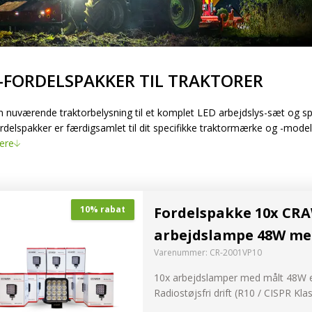
nk og
-FORDELSPAKKER TIL TRAKTORER
ygter
din nuværende traktorbelysning til et komplet LED arbejdslys-sæt og 
delspakker er færdigsamlet til dit specifikke traktormærke og -model, 
elysning
ere
er og
LED Guide
dslys
Fordelspakke 10x CR
10% rabat
Find nemt den r
arbejdslampe 48W me
Varenummer:
CR-2001VP10
PRØV NU
10x arbejdslamper med målt 48W e
Radiostøjsfri drift (R10 / CISPR Kla