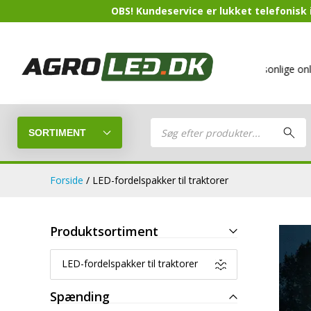
OBS! Kundeservice er lukket telefonisk i
Mere end 500 varer
på lager
Din personlige online buti
Products
search
SORTIMENT
Forside
/ LED-fordelspakker til traktorer
LED-Guide
Produktsortiment
LED-arbejds
Sammensæt din egen LED-pakke.
LED-fordelspakker til traktorer
LED-barer og fjernlys
LED-forlygt
Spænding