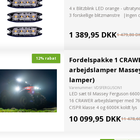
4 x Blitzblink LED orange - ultratyn
3 forskellige blitzmønstre
Ingen 
1 389,95 DKK
1 479,80 D
Fordelspakke 1 CRAW
12% rabat
arbejdslamper Massey
lamper)
Varenummer:
VDSFERGUSON1
LED sæt til Massey Ferguson 660
16 CRAWER arbejdslamper med 76
CISPR klasse 4 og 6000K koldt lys
10 099,95 DKK
11 478,6