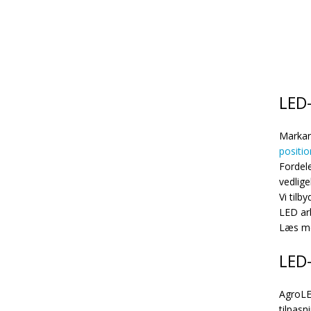
LED-
Markar
positio
Fordel
vedlige
Vi tilb
LED ar
Læs m
LED-
AgroLE
tilpas