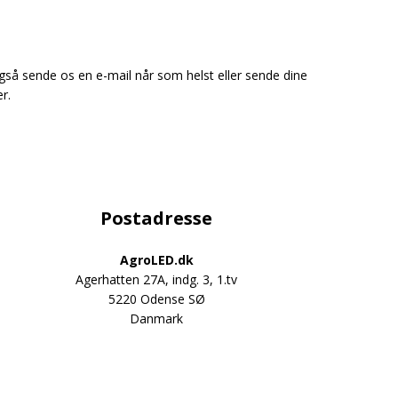
an også sende os en e-mail når som helst eller sende dine
r.
Postadresse
AgroLED.dk
Agerhatten 27A, indg. 3, 1.tv
igtige belysning til din traktor
5220 Odense SØ
Danmark