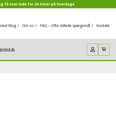
 og få svar inde for 24 timer på hverdage
oled Blog
Om os
FAQ – Ofte stillede spørgsmål
Kontakt
groled.dk