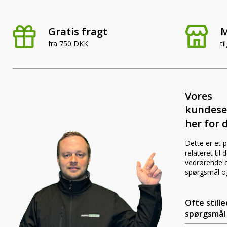
Gratis fragt
M
fra 750 DKK
ti
Vores
kundese
her for d
Dette er et 
relateret til
vedrørende o
spørgsmål o
Ofte still
spørgsmål