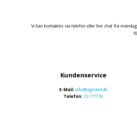
LED-rotorbli
LED-baglygter
blitzblink
Vi kan kontaktes via telefon eller live chat fra mandag 
s
LED-Positionslys og
LED-slingrel
markeringslys
LED-Belysningssæt
LED-sprøjteb
Kundenservice
LED-fordelspakker til
LED-armatur
E-Mail:
info@agroled.dk
traktorer
LED-værkste
Telefon:
72177776
Stik, kabelbindere og
relæer til traktor og
landbrug