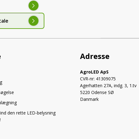
tale
e
Adresse
AgroLED ApS
CVR-nr: 41309075
g
Agerhatten 27A, indg. 3, 1.tv
søgelse
5220 Odense SØ
Danmark
anlægning
ind den rette LED-belysning
!