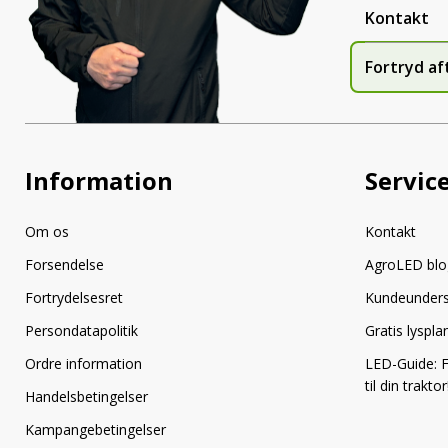
Kontakt
Fortryd af
Information
Servic
Om os
Kontakt
Forsendelse
AgroLED blo
Fortrydelsesret
Kundeunder
Persondatapolitik
Gratis lyspl
Ordre information
LED-Guide: F
til din traktor
Handelsbetingelser
Kampangebetingelser