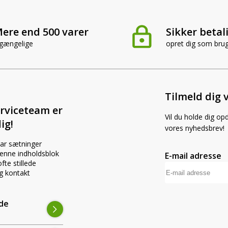
ere end 500 varer
Sikker betal
lgængelige
opret dig som bru
Tilmeld dig 
rviceteam er
Vil du holde dig op
ig!
vores nyhedsbrev!
par sætninger
 denne indholdsblok
E-mail adresse
fte stillede
g kontakt
ede