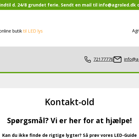
ndtil d. 24/8 grundet ferie. Sendt en mail til info@agroled.dk
Agr
ne butik
til LED lys
72177776
info@a
Kontakt-old
lamper
Spørgsmål? Vi er her for at hjælpe!
er
Kan du ikke finde de rigtige lygter? Så prøv vores LED-Guide