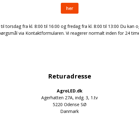
nk og
her
til torsdag fra kl. 8:00 til 16:00 og fredag fra kl. 8:00 til 13:00 Du k
pørgsmål via Kontaktformularen. Vi reagerer normalt inden for 24 time
ygter
elysning
Returadresse
er og
LED Guide
AgroLED.dk
dslys
Agerhatten 27A, indg. 3, 1.tv
Find nemt den r
5220 Odense SØ
Danmark
PRØV NU