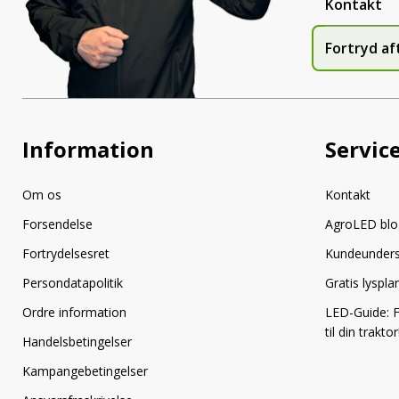
Kontakt
Fortryd af
Information
Servic
Om os
Kontakt
Forsendelse
AgroLED blo
Fortrydelsesret
Kundeunder
Persondatapolitik
Gratis lyspl
Ordre information
LED-Guide: F
til din traktor
Handelsbetingelser
Kampangebetingelser