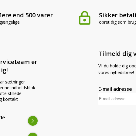
nk og
ere end 500 varer
Sikker betal
lgængelige
opret dig som bru
ygter
Tilmeld dig 
rviceteam er
Vil du holde dig op
elysning
ig!
vores nyhedsbrev!
par sætninger
er og
 denne indholdsblok
E-mail adresse
LED Guide
dslys
fte stillede
g kontakt
Find nemt den r
ede
PRØV NU