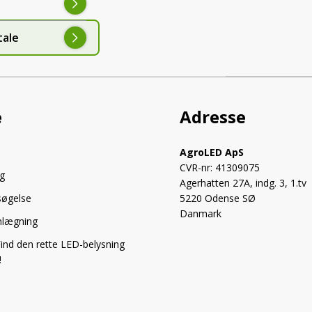
tale
e
Adresse
AgroLED ApS
CVR-nr: 41309075
g
Agerhatten 27A, indg. 3, 1.tv
søgelse
5220 Odense SØ
Danmark
anlægning
ind den rette LED-belysning
!