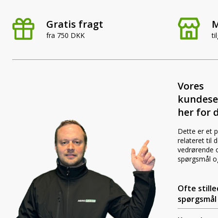
LED-rotorbli
Gratis fragt
M
LED-baglygter
blitzblink
fra 750 DKK
ti
LED-Positionslys og
LED-slingrel
markeringslys
Vores
kundese
LED-Belysningssæt
LED-sprøjteb
her for d
Dette er et 
LED-fordelspakker til
LED-armatur
relateret til
traktorer
LED-værkste
vedrørende o
spørgsmål o
Stik, kabelbindere og
Ofte still
relæer til traktor og
spørgsmål
landbrug