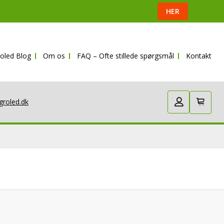
HER
oled Blog
Om os
FAQ – Ofte stillede spørgsmål
Kontakt
groled.dk