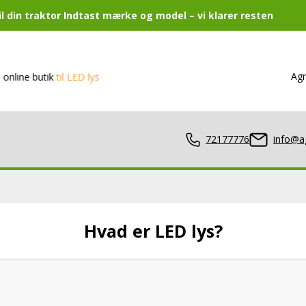
 din traktor Indtast mærke og model – vi klarer resten
Agr
line butik
til LED lys
72177776
info@a
Hvad er LED lys?
lamper
er