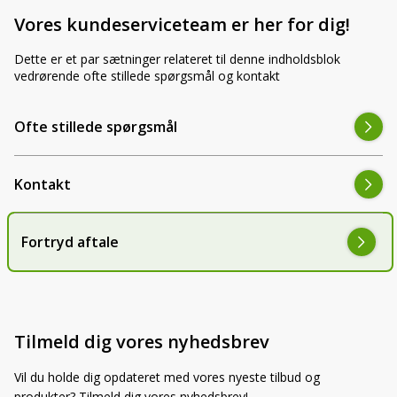
LED-armaturer og LED-værkstedslys
Stik, kabelbindere og relæer til traktor
Vores kundeserviceteam er her for dig!
Stik, kabelbindere og relæer til traktor og
og landbrug
landbrug
Dette er et par sætninger relateret til denne indholdsblok
vedrørende ofte stillede spørgsmål og kontakt
Agroled Blog
Se alt
FAQs – Ofte stillede spørgsmål
Ofte stillede spørgsmål
Om os
Kontakt
Kontakt-old
Fortryd aftale
72177776
info@agroled.dk
Tilmeld dig vores nyhedsbrev
Vil du holde dig opdateret med vores nyeste tilbud og
produkter? Tilmeld dig vores nyhedsbrev!