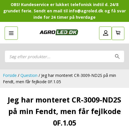
OBS! Kundeservice er lukket telefonisk indtil d. 24/8
grundet ferie. Sendt en mail til info@agroled.dk og få svar
inde for 24 timer på hverdage
Gå tilbage
LED-Guide
LED-
Sammensæt din egen LED-
Sammensæt din egen LED-pakke.
Guide
pakke.
LED-arbejdslamper
Products
LED-arbejdslamper
search
LED-barer og fjernlys
LED-barer og fjernlys
LED-forlygter
LED-forlygter
LED-baglygter
Forside
/
Question
/ Jeg har monteret CR-3009-ND2S på min
LED-baglygter
LED-rotorblink og blitzblink
Fendt, men får fejlkode 0F.1.05
LED-rotorblink og blitzblink
LED-Positionslys og markeringslys
LED-Positionslys og markeringslys
LED-slingrelygter
Jeg har monteret CR-3009-ND2S
LED-slingrelygter
LED-Belysningssæt
LED-Belysningssæt
på min Fendt, men får fejlkode
LED-sprøjtebelysning
LED-sprøjtebelysning
LED-fordelspakker til traktorer
0F.1.05
LED-fordelspakker til traktorer
LED-armaturer og LED-værkstedslys