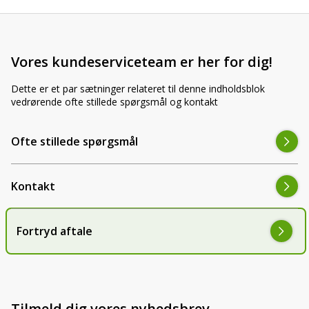
LED-armaturer og LED-værkstedslys
Stik, kabelbindere og relæer til traktor
Stik, kabelbindere og relæer til traktor og
og landbrug
landbrug
Vores kundeserviceteam er her for dig!
Agroled Blog
Se alt
Dette er et par sætninger relateret til denne indholdsblok
FAQs – Ofte stillede spørgsmål
vedrørende ofte stillede spørgsmål og kontakt
Om os
Ofte stillede spørgsmål
Kontakt-old
Kontakt
72177776
info@agroled.dk
Fortryd aftale
Tilmeld dig vores nyhedsbrev