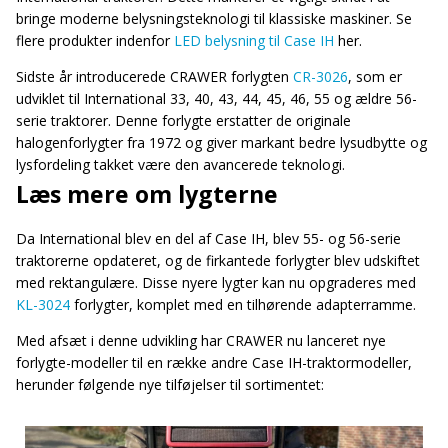
bringe moderne belysningsteknologi til klassiske maskiner. Se
flere produkter indenfor
LED belysning til Case IH
her.
Sidste år introducerede CRAWER forlygten
CR-3026
, som er
udviklet til International 33, 40, 43, 44, 45, 46, 55 og ældre 56-
serie traktorer. Denne forlygte erstatter de originale
halogenforlygter fra 1972 og giver markant bedre lysudbytte og
lysfordeling takket være den avancerede teknologi.
Læs mere om lygterne
Da International blev en del af Case IH, blev 55- og 56-serie
traktorerne opdateret, og de firkantede forlygter blev udskiftet
med rektangulære. Disse nyere lygter kan nu opgraderes med
KL-3024
forlygter, komplet med en tilhørende adapterramme.
Med afsæt i denne udvikling har CRAWER nu lanceret nye
forlygte-modeller til en række andre Case IH-traktormodeller,
herunder følgende nye tilføjelser til sortimentet: