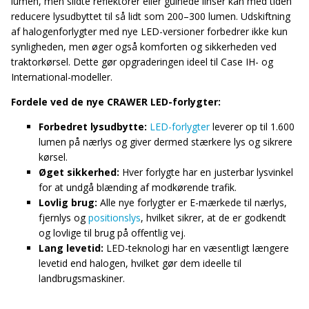
lumen, men slidte reflektorer eller gulnede linser kan med tiden
reducere lysudbyttet til så lidt som 200–300 lumen. Udskiftning
af halogenforlygter med nye LED-versioner forbedrer ikke kun
synligheden, men øger også komforten og sikkerheden ved
traktorkørsel. Dette gør opgraderingen ideel til Case IH- og
International-modeller.
Fordele ved de nye CRAWER LED-forlygter:
Forbedret lysudbytte:
LED-forlygter
leverer op til 1.600
lumen på nærlys og giver dermed stærkere lys og sikrere
kørsel.
Øget sikkerhed:
Hver forlygte har en justerbar lysvinkel
for at undgå blænding af modkørende trafik.
Lovlig brug:
Alle nye forlygter er E-mærkede til nærlys,
fjernlys og
positionslys
, hvilket sikrer, at de er godkendt
og lovlige til brug på offentlig vej.
Lang levetid:
LED-teknologi har en væsentligt længere
levetid end halogen, hvilket gør dem ideelle til
landbrugsmaskiner.