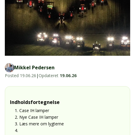
LED-armaturer og LED-værkstedslys
Stik, kabelbindere og relæer til traktor
Stik, kabelbindere og relæer til traktor og
og landbrug
landbrug
Agroled Blog
Se alt
FAQs – Ofte stillede spørgsmål
Om os
Kontakt-old
Mikkel Pedersen
Posted
19.06.26
|
Opdateret
19.06.26
72177776
info@agroled.dk
Indholdsfortegnelse
1. Case IH lamper
2. Nye Case IH lamper
3. Læs mere om lygterne
4.