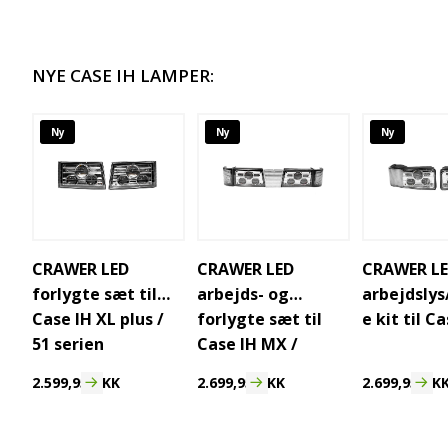
NYE CASE IH LAMPER:
Ny
Ny
Ny
CRAWER LED
CRAWER LED
CRAWER L
forlygte sæt til
arbejds- og
arbejdslys
Case IH XL plus /
forlygte sæt til
e kit til C
51 serien
Case IH MX /
McCormick MTX
2.599,95
DKK
2.699,95
DKK
2.699,95
DK