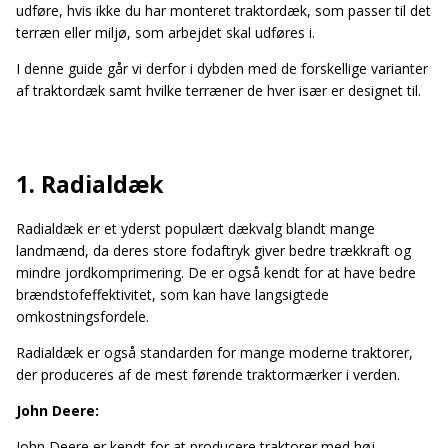
udføre, hvis ikke du har monteret traktordæk, som passer til det
terræn eller miljø, som arbejdet skal udføres i.
I denne guide går vi derfor i dybden med de forskellige varianter
af traktordæk samt hvilke terræner de hver især er designet til.
1. Radialdæk
Radialdæk er et yderst populært dækvalg blandt mange
landmænd, da deres store fodaftryk giver bedre trækkraft og
mindre jordkomprimering. De er også kendt for at have bedre
brændstofeffektivitet, som kan have langsigtede
omkostningsfordele.
Radialdæk er også standarden for mange moderne traktorer,
der produceres af de mest førende traktormærker i verden.
John Deere:
John Deere er kendt for at producere traktorer med høj