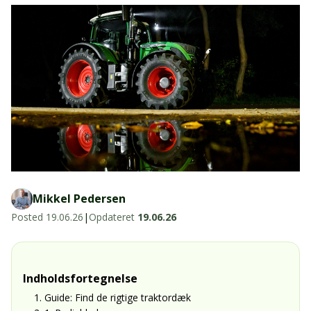
LED-armaturer og LED-værkstedslys
Stik, kabelbindere og relæer til traktor
Stik, kabelbindere og relæer til traktor og
og landbrug
landbrug
Agroled Blog
Se alt
FAQs – Ofte stillede spørgsmål
Om os
Kontakt-old
72177776
Mikkel Pedersen
info@agroled.dk
Posted
19.06.26
|
Opdateret
19.06.26
Indholdsfortegnelse
1. Guide: Find de rigtige traktordæk