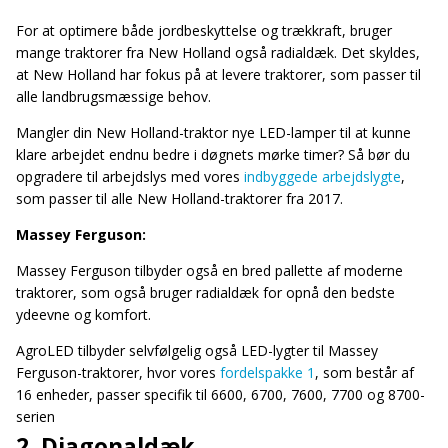
For at optimere både jordbeskyttelse og trækkraft, bruger
mange traktorer fra New Holland også radialdæk. Det skyldes,
at New Holland har fokus på at levere traktorer, som passer til
alle landbrugsmæssige behov.
Mangler din New Holland-traktor nye LED-lamper til at kunne
klare arbejdet endnu bedre i døgnets mørke timer? Så bør du
opgradere til arbejdslys med vores
indbyggede arbejdslygte
,
som passer til alle New Holland-traktorer fra 2017.
Massey Ferguson:
Massey Ferguson tilbyder også en bred pallette af moderne
traktorer, som også bruger radialdæk for opnå den bedste
ydeevne og komfort.
AgroLED tilbyder selvfølgelig også LED-lygter til Massey
Ferguson-traktorer, hvor vores
fordelspakke 1
, som består af
16 enheder, passer specifik til 6600, 6700, 7600, 7700 og 8700-
serien
2. Diagonaldæk