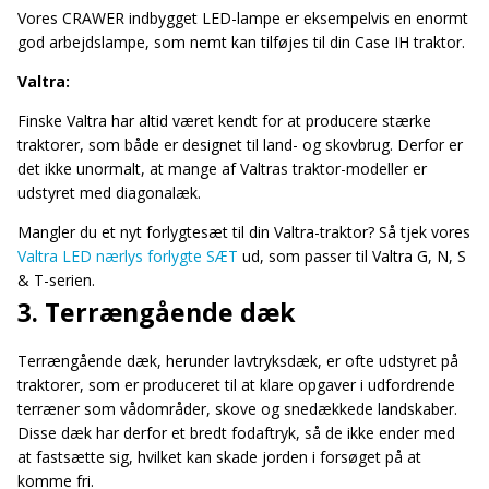
Vores CRAWER indbygget LED-lampe er eksempelvis en enormt
god arbejdslampe, som nemt kan tilføjes til din Case IH traktor.
Valtra:
Finske Valtra har altid været kendt for at producere stærke
traktorer, som både er designet til land- og skovbrug. Derfor er
det ikke unormalt, at mange af Valtras traktor-modeller er
udstyret med diagonalæk.
Mangler du et nyt forlygtesæt til din Valtra-traktor? Så tjek vores
Valtra LED nærlys forlygte SÆT
ud, som passer til Valtra G, N, S
& T-serien.
3. Terrængående dæk
Terrængående dæk, herunder lavtryksdæk, er ofte udstyret på
traktorer, som er produceret til at klare opgaver i udfordrende
terræner som vådområder, skove og snedækkede landskaber.
Disse dæk har derfor et bredt fodaftryk, så de ikke ender med
at fastsætte sig, hvilket kan skade jorden i forsøget på at
komme fri.