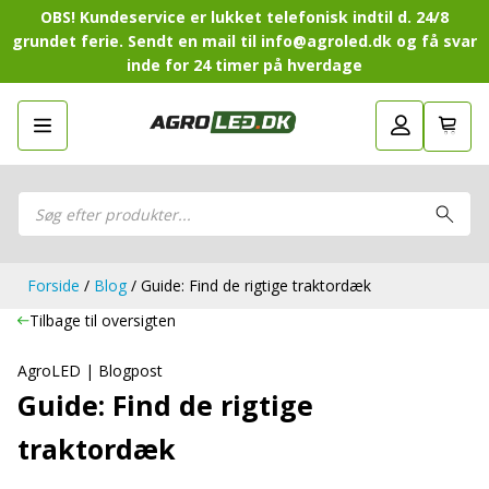
OBS! Kundeservice er lukket telefonisk indtil d. 24/8
grundet ferie. Sendt en mail til info@agroled.dk og få svar
inde for 24 timer på hverdage
Gå tilbage
LED-Guide
LED-
Sammensæt din egen LED-
Sammensæt din egen LED-pakke.
Guide
pakke.
LED-arbejdslamper
Products
LED-arbejdslamper
search
LED-barer og fjernlys
LED-barer og fjernlys
LED-forlygter
LED-forlygter
LED-baglygter
Forside
/
Blog
/ Guide: Find de rigtige traktordæk
LED-baglygter
LED-rotorblink og blitzblink
LED-rotorblink og blitzblink
Tilbage til oversigten
LED-Positionslys og markeringslys
LED-Positionslys og markeringslys
LED-slingrelygter
AgroLED | Blogpost
LED-slingrelygter
LED-Belysningssæt
Guide: Find de rigtige
LED-Belysningssæt
LED-sprøjtebelysning
LED-sprøjtebelysning
traktordæk
LED-fordelspakker til traktorer
LED-fordelspakker til traktorer
LED-armaturer og LED-værkstedslys