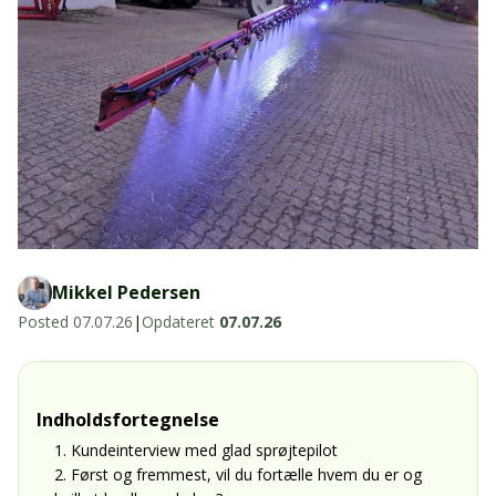
LED-armaturer og LED-værkstedslys
Stik, kabelbindere og relæer til traktor
Stik, kabelbindere og relæer til traktor og
og landbrug
landbrug
Agroled Blog
Se alt
FAQs – Ofte stillede spørgsmål
Om os
Kontakt-old
Mikkel Pedersen
72177776
Posted
07.07.26
|
Opdateret
07.07.26
info@agroled.dk
Indholdsfortegnelse
1. Kundeinterview med glad sprøjtepilot
2. Først og fremmest, vil du fortælle hvem du er og