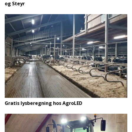
og Steyr
Gratis lysberegning hos AgroLED