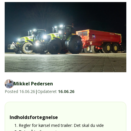
LED-armaturer og LED-værkstedslys
Stik, kabelbindere og relæer til traktor
Stik, kabelbindere og relæer til traktor og
og landbrug
landbrug
Agroled Blog
Se alt
FAQs – Ofte stillede spørgsmål
Om os
Kontakt-old
72177776
Mikkel Pedersen
info@agroled.dk
Posted
16.06.26
|
Opdateret
16.06.26
Indholdsfortegnelse
1. Regler for kørsel med trailer: Det skal du vide