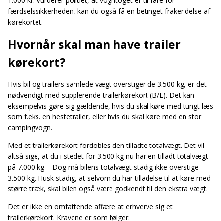
1.000 kr. Vurderer politiet, at vogntoget er til fare for
færdselssikkerheden, kan du også få en betinget frakendelse af
kørekortet.
Hvornår skal man have trailer
kørekort?
Hvis bil og trailers samlede vægt overstiger de 3.500 kg, er det
nødvendigt med supplerende trailerkørekort (B/E). Det kan
eksempelvis gøre sig gældende, hvis du skal køre med tungt læs
som f.eks. en hestetrailer, eller hvis du skal køre med en stor
campingvogn.
Med et trailerkørekort fordobles den tilladte totalvægt. Det vil
altså sige, at du i stedet for 3.500 kg nu har en tilladt totalvægt
på 7.000 kg – Dog må bilens totalvægt stadig ikke overstige
3.500 kg. Husk stadig, at selvom du har tilladelse til at køre med
større træk, skal bilen også være godkendt til den ekstra vægt.
Det er ikke en omfattende affære at erhverve sig et
trailerkørekort. Kravene er som følger: