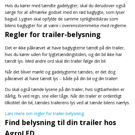
Hvis du kører med tændte gadelygter, skal du derudover også
sørge for at afmærke godset med en rød baglygte, som lyser
bagud. Lygten skal opfylde de samme synlighedskrav som
bilens baglygter for at være i overensstemmelse med reglerne.
Regler for trailer-belysning
Det er ikke påkrævet at have baglygterne tændt på din trailer,
hvis du kører uden for lygtetændingstiden, og din bil ikke har
tændt lys. Med andre ord skal din trailer følge din bil.
Når det bliver mørkt og gadelygterne tændes, er det dog
påkrævet at have tændt lys – både på din bil og din trailer!
Du skal også tænde lysene på din trailer, hvis sigtbarheden er
dårlig, fx ved regn, sne eller tåge. Når din trailer er ordentligt
tilkoblet din bil, tændes trailerens lys ved at tænde bilens nærlys.
Læs mere om regler for trailer-belysning.
Find belysning til din trailer hos
AgroLED