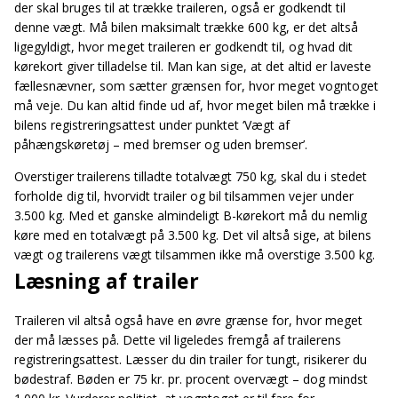
der skal bruges til at trække traileren, også er godkendt til
denne vægt. Må bilen maksimalt trække 600 kg, er det altså
ligegyldigt, hvor meget traileren er godkendt til, og hvad dit
kørekort giver tilladelse til. Man kan sige, at det altid er laveste
fællesnævner, som sætter grænsen for, hvor meget vogntoget
må veje. Du kan altid finde ud af, hvor meget bilen må trække i
bilens registreringsattest under punktet ‘Vægt af
påhængskøretøj – med bremser og uden bremser’.
Overstiger trailerens tilladte totalvægt 750 kg, skal du i stedet
forholde dig til, hvorvidt trailer og bil tilsammen vejer under
3.500 kg. Med et ganske almindeligt B-kørekort må du nemlig
køre med en totalvægt på 3.500 kg. Det vil altså sige, at bilens
vægt og trailerens vægt tilsammen ikke må overstige 3.500 kg.
Læsning af trailer
Traileren vil altså også have en øvre grænse for, hvor meget
der må læsses på. Dette vil ligeledes fremgå af trailerens
registreringsattest. Læsser du din trailer for tungt, risikerer du
bødestraf. Bøden er 75 kr. pr. procent overvægt – dog mindst