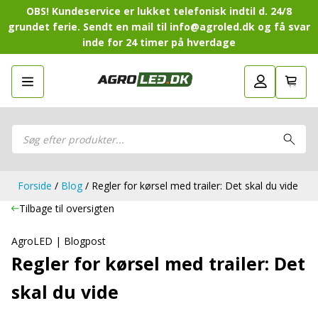
OBS! Kundeservice er lukket telefonisk indtil d. 24/8
grundet ferie. Sendt en mail til info@agroled.dk og få svar
inde for 24 timer på hverdage
Gå tilbage
LED-Guide
LED-
Sammensæt din egen LED-
Sammensæt din egen LED-pakke.
Guide
pakke.
LED-arbejdslamper
Products
LED-arbejdslamper
search
LED-barer og fjernlys
LED-barer og fjernlys
LED-forlygter
LED-forlygter
LED-baglygter
Forside
/
Blog
/ Regler for kørsel med trailer: Det skal du vide
LED-baglygter
LED-rotorblink og blitzblink
LED-rotorblink og blitzblink
Tilbage til oversigten
LED-Positionslys og markeringslys
LED-Positionslys og markeringslys
LED-slingrelygter
AgroLED | Blogpost
LED-slingrelygter
LED-Belysningssæt
Regler for kørsel med trailer: Det
LED-Belysningssæt
LED-sprøjtebelysning
LED-sprøjtebelysning
skal du vide
LED-fordelspakker til traktorer
LED-fordelspakker til traktorer
LED-armaturer og LED-værkstedslys