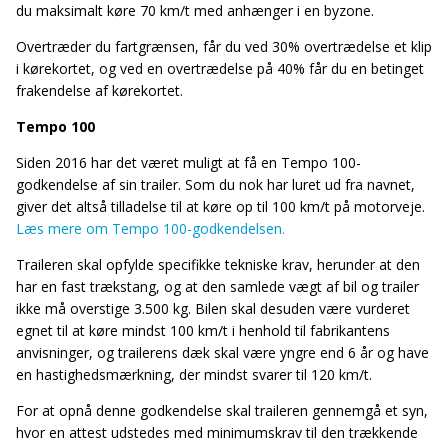
du maksimalt køre 70 km/t med anhænger i en byzone.
Overtræder du fartgrænsen, får du ved 30% overtrædelse et klip
i kørekortet, og ved en overtrædelse på 40% får du en betinget
frakendelse af kørekortet.
Tempo 100
Siden 2016 har det været muligt at få en Tempo 100-
godkendelse af sin trailer. Som du nok har luret ud fra navnet,
giver det altså tilladelse til at køre op til 100 km/t på motorveje.
Læs mere om Tempo 100-godkendelsen.
Traileren skal opfylde specifikke tekniske krav, herunder at den
har en fast trækstang, og at den samlede vægt af bil og trailer
ikke må overstige 3.500 kg. Bilen skal desuden være vurderet
egnet til at køre mindst 100 km/t i henhold til fabrikantens
anvisninger, og trailerens dæk skal være yngre end 6 år og have
en hastighedsmærkning, der mindst svarer til 120 km/t.
For at opnå denne godkendelse skal traileren gennemgå et syn,
hvor en attest udstedes med minimumskrav til den trækkende