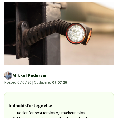
LED-armaturer og LED-værkstedslys
Stik, kabelbindere og relæer til traktor
Stik, kabelbindere og relæer til traktor og
og landbrug
landbrug
Agroled Blog
Se alt
FAQs – Ofte stillede spørgsmål
Om os
Kontakt-old
72177776
Mikkel Pedersen
info@agroled.dk
Posted
07.07.26
|
Opdateret
07.07.26
Indholdsfortegnelse
1. Regler for positionslys og markeringslys