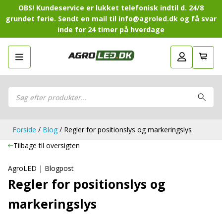
OBS! Kundeservice er lukket telefonisk indtil d. 24/8
grundet ferie. Sendt en mail til info@agroled.dk og få svar
inde for 24 timer på hverdage
Gå tilbage
LED-Guide
LED-
Sammensæt din egen LED-
Sammensæt din egen LED-pakke.
Guide
pakke.
LED-arbejdslamper
Products
LED-arbejdslamper
search
LED-barer og fjernlys
LED-barer og fjernlys
LED-forlygter
LED-forlygter
LED-baglygter
Forside
/
Blog
/ Regler for positionslys og markeringslys
LED-baglygter
LED-rotorblink og blitzblink
LED-rotorblink og blitzblink
Tilbage til oversigten
LED-Positionslys og markeringslys
LED-Positionslys og markeringslys
LED-slingrelygter
AgroLED | Blogpost
LED-slingrelygter
LED-Belysningssæt
Regler for positionslys og
LED-Belysningssæt
LED-sprøjtebelysning
LED-sprøjtebelysning
markeringslys
LED-fordelspakker til traktorer
LED-fordelspakker til traktorer
LED-armaturer og LED-værkstedslys