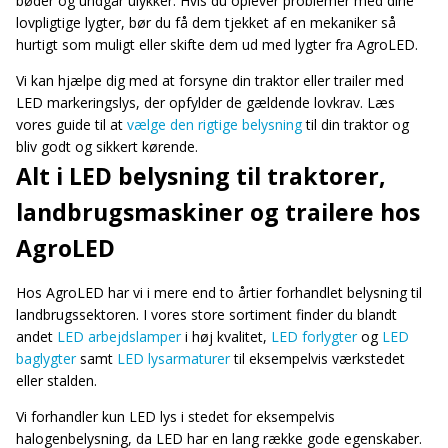
bøder og undgår ulykker. Hvis du oplever problemer med dine
lovpligtige lygter, bør du få dem tjekket af en mekaniker så
hurtigt som muligt eller skifte dem ud med lygter fra AgroLED.
Vi kan hjælpe dig med at forsyne din traktor eller trailer med
LED markeringslys, der opfylder de gældende lovkrav. Læs
vores guide til at
vælge den rigtige belysning
til din traktor og
bliv godt og sikkert kørende.
Alt i LED belysning til traktorer,
landbrugsmaskiner og trailere hos
AgroLED
Hos AgroLED har vi i mere end to årtier forhandlet belysning til
landbrugssektoren. I vores store sortiment finder du blandt
andet
LED arbejdslamper
i høj kvalitet,
LED forlygter
og
LED
baglygter
samt
LED lysarmaturer
til eksempelvis værkstedet
eller stalden.
Vi forhandler kun LED lys i stedet for eksempelvis
halogenbelysning, da LED har en lang række gode egenskaber.