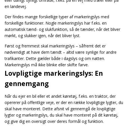
eller dårligt synligt område, f.eks. på en vej med træer eller på
en landevej.
Der findes mange forskellige typer af markeringslys med
forskellige funktioner. Nogle markeringslys har f.eks. en
automatisk tænd- og slukfunktion, så de tænder, når det bliver
mørkt, og slukker igen, når det bliver lyst.
Først og fremmest skal markeringslys – såfremt det er
nødvendigt at have dem tændt – altid være synlige for andre
trafikanter. Dette gælder både i dagslys og om natten.
Markeringslys må ikke blinke eller skifte farve.
Lovpligtige markeringslys: En
gennemgang
Når du ejer en bil eller et andet køretøj, f.eks. en traktor, der
opererer på offentlige veje, er der en række lovpligtige lygter, du
skal have monteret. Dette afsnit vil gennemgå de lovpligtige
lygter og markeringslys, du skal have monteret på dit køretøj,
og give dig en oversigt over deres formål og funktion.