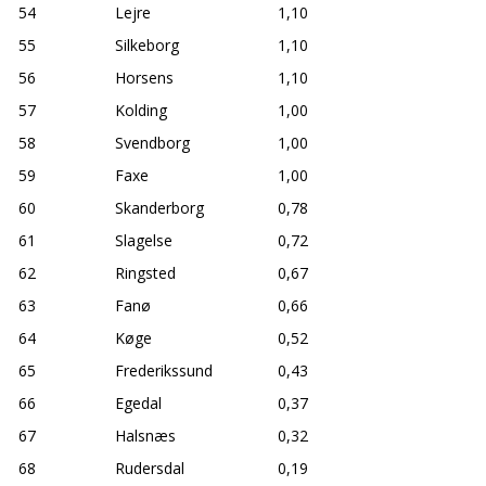
54
Lejre
1,10
55
Silkeborg
1,10
56
Horsens
1,10
57
Kolding
1,00
58
Svendborg
1,00
59
Faxe
1,00
60
Skanderborg
0,78
61
Slagelse
0,72
62
Ringsted
0,67
63
Fanø
0,66
64
Køge
0,52
65
Frederikssund
0,43
66
Egedal
0,37
67
Halsnæs
0,32
68
Rudersdal
0,19