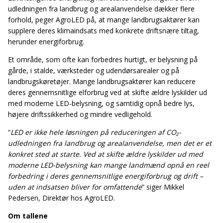
udledningen fra landbrug og arealanvendelse dækker flere
forhold, peger AgroLED på, at mange landbrugsaktører kan
supplere deres klimaindsats med konkrete driftsnære tiltag,
herunder energiforbrug.
Et område, som ofte kan forbedres hurtigt, er belysning på
gårde, i stalde, værksteder og udendørsarealer og på
landbrugskøretøjer. Mange landbrugsaktører kan reducere
deres gennemsnitlige elforbrug ved at skifte ældre lyskilder ud
med moderne LED-belysning, og samtidig opnå bedre lys,
højere driftssikkerhed og mindre vedligehold.
“
LED er ikke hele løsningen på reduceringen af CO₂-
udledningen fra landbrug og arealanvendelse, men det er et
konkret sted at starte. Ved at skifte ældre lyskilder ud med
moderne LED-belysning kan mange landmænd opnå en reel
forbedring i deres gennemsnitlige energiforbrug og drift –
uden at indsatsen bliver for omfattende
” siger Mikkel
Pedersen, Direktør hos AgroLED.
Om tallene