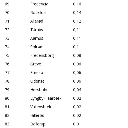
69
Fredericia
0,16
70
Roskilde
0,14
71
Allerød
0,12
72
Tårnby
0,11
73
Aarhus
0,11
74
Solrød
0,11
75
Fredensborg
0,08
76
Greve
0,06
77
Furesø
0,06
78
Odense
0,06
79
Hørsholm
0,04
80
Lyngby-Taarbæk
0,02
81
Vallensbæk
0,02
82
Hillerød
0,02
83
Ballerup
0,01