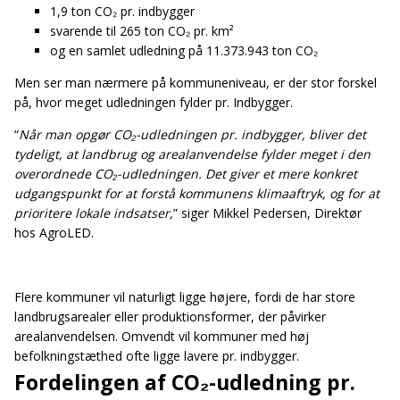
1,9 ton CO₂ pr. indbygger
svarende til 265 ton CO₂ pr. km²
og en samlet udledning på 11.373.943 ton CO₂
Men ser man nærmere på kommuneniveau, er der stor forskel
på, hvor meget udledningen fylder pr. Indbygger.
“
Når man opgør CO₂-udledningen pr. indbygger, bliver det
tydeligt, at landbrug og arealanvendelse fylder meget i den
overordnede CO₂-udledningen. Det giver et mere konkret
udgangspunkt for at forstå kommunens klimaaftryk, og for at
prioritere lokale indsatser,
” siger Mikkel Pedersen, Direktør
hos AgroLED.
Flere kommuner vil naturligt ligge højere, fordi de har store
landbrugsarealer eller produktionsformer, der påvirker
arealanvendelsen. Omvendt vil kommuner med høj
befolkningstæthed ofte ligge lavere pr. indbygger.
Fordelingen af CO₂-udledning pr.