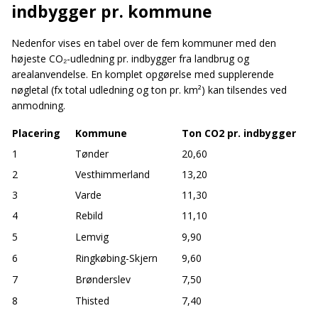
indbygger pr. kommune
Nedenfor vises en tabel over de fem kommuner med den
højeste CO₂-udledning pr. indbygger fra landbrug og
arealanvendelse. En komplet opgørelse med supplerende
nøgletal (fx total udledning og ton pr. km²) kan tilsendes ved
anmodning.
Placering
Kommune
Ton CO2 pr. indbygger
1
Tønder
20,60
2
Vesthimmerland
13,20
3
Varde
11,30
4
Rebild
11,10
5
Lemvig
9,90
6
Ringkøbing-Skjern
9,60
7
Brønderslev
7,50
8
Thisted
7,40