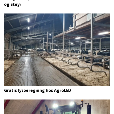
og Steyr
Gratis lysberegning hos AgroLED