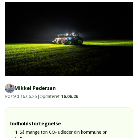
Stik, kabelbindere og relæer til traktor og
Stik, kabelbindere og relæer til traktor og
landbrug
landbrug
Se alt
Agroled Blog
FAQs – Ofte stillede spørgsmål
Om os
Kontakt-old
72177776
Mikkel Pedersen
info@agroled.dk
Posted
16.06.26
|
Opdateret
16.06.26
Indholdsfortegnelse
1. Så mange ton CO₂ udleder din kommune pr.