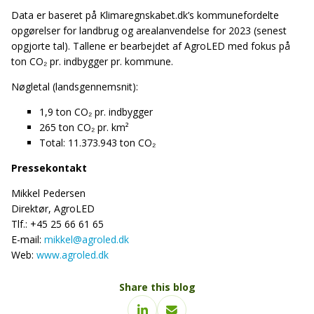
Data er baseret på Klimaregnskabet.dk’s kommunefordelte
opgørelser for landbrug og arealanvendelse for 2023 (senest
opgjorte tal). Tallene er bearbejdet af AgroLED med fokus på
ton CO₂ pr. indbygger pr. kommune.
Nøgletal (landsgennemsnit):
1,9 ton CO₂ pr. indbygger
265 ton CO₂ pr. km²
Total: 11.373.943 ton CO₂
Pressekontakt
Mikkel Pedersen
Direktør, AgroLED
Tlf.: +45 25 66 61 65
E-mail:
mikkel@agroled.dk
Web:
www.agroled.dk
Share this blog