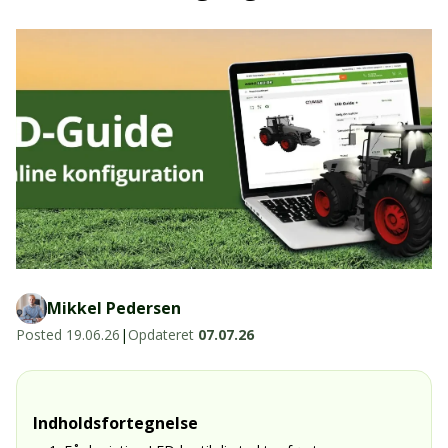
LED-armaturer og LED-værkstedslys
Stik, kabelbindere og relæer til traktor
Stik, kabelbindere og relæer til traktor og
og landbrug
landbrug
Agroled Blog
Se alt
FAQs – Ofte stillede spørgsmål
Om os
Kontakt-old
72177776
info@agroled.dk
Mikkel Pedersen
Posted
19.06.26
|
Opdateret
07.07.26
Indholdsfortegnelse