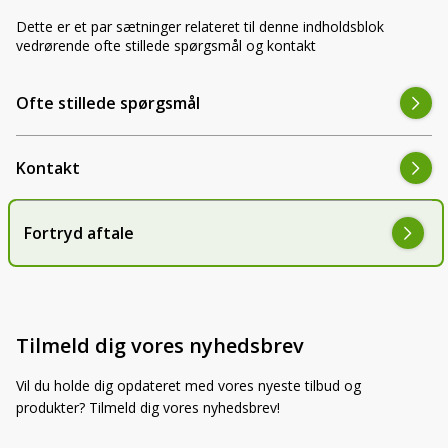
LED-armaturer og LED-værkstedslys
Stik, kabelbindere og relæer til traktor
Dette er et par sætninger relateret til denne indholdsblok
Stik, kabelbindere og relæer til traktor og
og landbrug
vedrørende ofte stillede spørgsmål og kontakt
landbrug
Agroled Blog
Ofte stillede spørgsmål
Se alt
FAQs – Ofte stillede spørgsmål
Kontakt
Om os
Kontakt-old
Fortryd aftale
72177776
info@agroled.dk
Tilmeld dig vores nyhedsbrev
Vil du holde dig opdateret med vores nyeste tilbud og
produkter? Tilmeld dig vores nyhedsbrev!