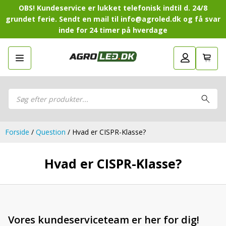
OBS! Kundeservice er lukket telefonisk indtil d. 24/8
grundet ferie. Sendt en mail til info@agroled.dk og få svar
inde for 24 timer på hverdage
Gå tilbage
LED-Guide
LED-
Sammensæt din egen LED-
Sammensæt din egen LED-pakke.
Guide
pakke.
LED-arbejdslamper
Products
LED-arbejdslamper
search
LED-barer og fjernlys
LED-barer og fjernlys
LED-forlygter
LED-forlygter
LED-baglygter
Forside
/
Question
/ Hvad er CISPR-Klasse?
LED-baglygter
LED-rotorblink og blitzblink
LED-rotorblink og blitzblink
LED-Positionslys og markeringslys
Hvad er CISPR-Klasse?
LED-Positionslys og markeringslys
LED-slingrelygter
LED-slingrelygter
LED-Belysningssæt
LED-Belysningssæt
LED-sprøjtebelysning
LED-sprøjtebelysning
LED-fordelspakker til traktorer
LED-fordelspakker til traktorer
Vores kundeserviceteam er her for dig!
LED-armaturer og LED-værkstedslys