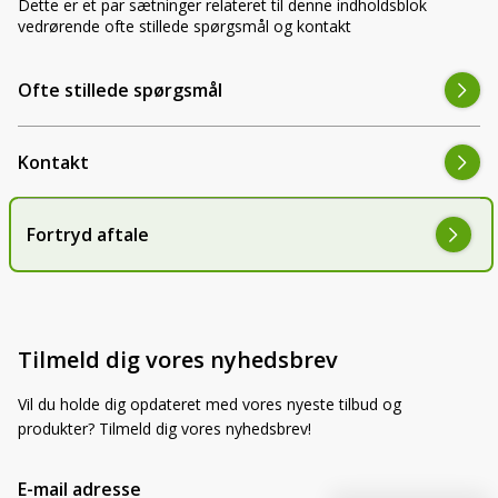
Dette er et par sætninger relateret til denne indholdsblok
LED-armaturer og LED-værkstedslys
Stik, kabelbindere og relæer til traktor
vedrørende ofte stillede spørgsmål og kontakt
Stik, kabelbindere og relæer til traktor og
og landbrug
landbrug
Ofte stillede spørgsmål
Agroled Blog
Se alt
FAQs – Ofte stillede spørgsmål
Kontakt
Om os
Fortryd aftale
Kontakt-old
72177776
info@agroled.dk
Tilmeld dig vores nyhedsbrev
Vil du holde dig opdateret med vores nyeste tilbud og
produkter? Tilmeld dig vores nyhedsbrev!
E-mail adresse