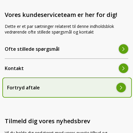
LED-armaturer og LED-værkstedslys
Stik, kabelbindere og relæer til traktor
Stik, kabelbindere og relæer til traktor og
og landbrug
Vores kundeserviceteam er her for dig!
landbrug
Dette er et par sætninger relateret til denne indholdsblok
Agroled Blog
vedrørende ofte stillede spørgsmål og kontakt
Se alt
FAQs – Ofte stillede spørgsmål
Ofte stillede spørgsmål
Om os
Kontakt-old
Kontakt
72177776
Fortryd aftale
info@agroled.dk
Tilmeld dig vores nyhedsbrev
Vil du holde dig opdateret med vores nyeste tilbud og