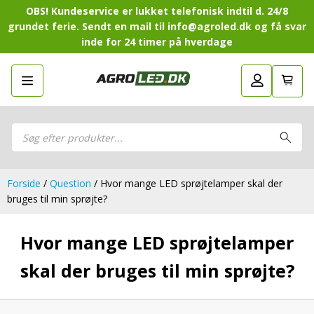
OBS! Kundeservice er lukket telefonisk indtil d. 24/8
grundet ferie. Sendt en mail til info@agroled.dk og få svar
inde for 24 timer på hverdage
Gå tilbage
LED-Guide
LED-
Sammensæt din egen LED-
Sammensæt din egen LED-pakke.
Guide
pakke.
LED-arbejdslamper
Products
LED-arbejdslamper
search
LED-barer og fjernlys
LED-barer og fjernlys
LED-forlygter
LED-forlygter
LED-baglygter
Forside
/
Question
/ Hvor mange LED sprøjtelamper skal der
LED-baglygter
LED-rotorblink og blitzblink
bruges til min sprøjte?
LED-rotorblink og blitzblink
LED-Positionslys og markeringslys
LED-Positionslys og markeringslys
LED-slingrelygter
Hvor mange LED sprøjtelamper
LED-slingrelygter
LED-Belysningssæt
LED-Belysningssæt
skal der bruges til min sprøjte?
LED-sprøjtebelysning
LED-sprøjtebelysning
LED-fordelspakker til traktorer
LED-fordelspakker til traktorer
LED-armaturer og LED-værkstedslys