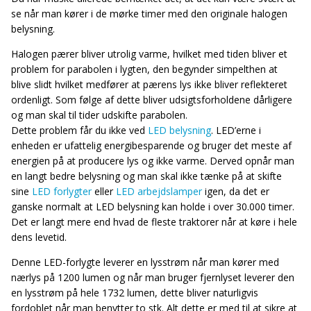
se når man kører i de mørke timer med den originale halogen
belysning.
Halogen pærer bliver utrolig varme, hvilket med tiden bliver et
problem for parabolen i lygten, den begynder simpelthen at
blive slidt hvilket medfører at pærens lys ikke bliver reflekteret
ordenligt. Som følge af dette bliver udsigtsforholdene dårligere
og man skal til tider udskifte parabolen.
Dette problem får du ikke ved
LED belysning
. LED’erne i
enheden er ufattelig energibesparende og bruger det meste af
energien på at producere lys og ikke varme. Derved opnår man
en langt bedre belysning og man skal ikke tænke på at skifte
sine
LED forlygter
eller
LED arbejdslamper
igen, da det er
ganske normalt at LED belysning kan holde i over 30.000 timer.
Det er langt mere end hvad de fleste traktorer når at køre i hele
dens levetid.
Denne LED-forlygte leverer en lysstrøm når man kører med
nærlys på 1200 lumen og når man bruger fjernlyset leverer den
en lysstrøm på hele 1732 lumen, dette bliver naturligvis
fordoblet når man benytter to stk. Alt dette er med til at sikre at