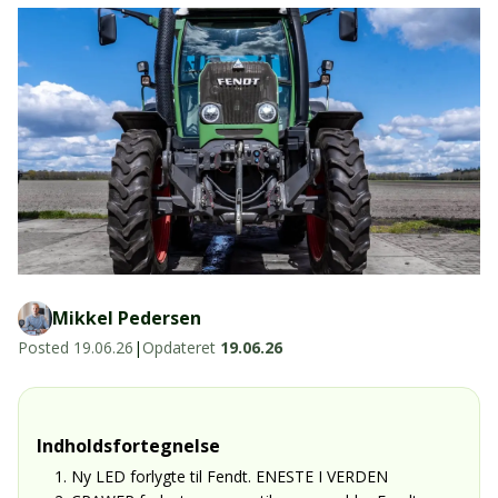
LED-armaturer og LED-værkstedslys
Stik, kabelbindere og relæer til traktor
Stik, kabelbindere og relæer til traktor og
og landbrug
landbrug
Agroled Blog
Se alt
FAQs – Ofte stillede spørgsmål
Om os
Kontakt-old
72177776
Mikkel Pedersen
info@agroled.dk
Posted
19.06.26
|
Opdateret
19.06.26
Indholdsfortegnelse
1. Ny LED forlygte til Fendt. ENESTE I VERDEN