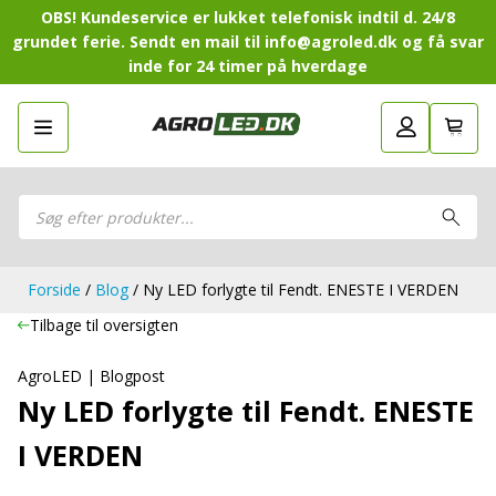
OBS! Kundeservice er lukket telefonisk indtil d. 24/8
grundet ferie. Sendt en mail til info@agroled.dk og få svar
inde for 24 timer på hverdage
Gå tilbage
LED-Guide
LED-
Sammensæt din egen LED-
Sammensæt din egen LED-pakke.
Guide
pakke.
LED-arbejdslamper
Products
LED-arbejdslamper
search
LED-barer og fjernlys
LED-barer og fjernlys
LED-forlygter
LED-forlygter
LED-baglygter
Forside
/
Blog
/ Ny LED forlygte til Fendt. ENESTE I VERDEN
LED-baglygter
LED-rotorblink og blitzblink
LED-rotorblink og blitzblink
Tilbage til oversigten
LED-Positionslys og markeringslys
LED-Positionslys og markeringslys
LED-slingrelygter
AgroLED | Blogpost
LED-slingrelygter
LED-Belysningssæt
Ny LED forlygte til Fendt. ENESTE
LED-Belysningssæt
LED-sprøjtebelysning
LED-sprøjtebelysning
I VERDEN
LED-fordelspakker til traktorer
LED-fordelspakker til traktorer
LED-armaturer og LED-værkstedslys