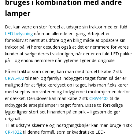
bruges i kombination med andre
lamper
Det kan være en stor fordel at udstyre sin traktor med en fuld
LED belysning
når man allerede er i gang. Arbejdet er
forholdsvist nemt at udføre og en billig måde at opdatere sin
traktor på. Vi hører desuden også at det er nemmere for vores
kunder at sælge deres traktor igen, når der er en fuld LED pakke
på – og endnu nemmere når lygterne ligner de originale.
På en traktor som denne, kan man med fordel tilkøbe 2 stk
CRW5402
til nær- og fjernlys indbygget i taget foran så der er
mulighed for at flytte kørelyset op i taget, hvis man f.eks kører
med sneplov om vinteren og forlygterne i motorhjelmen derfor
er dækket. Derudover kan man købe 2 stk
CRW4402
til de
indbyggede arbejdslamper i taget foran. Disse to forskellige
lygter ligner stort set hinanden på en prik – ligesom de gør
originalt.
Til at udstyre skærme og indstigningsbøjler kan man bruge 4 stk
CR-1022
til denne formål, som er kvadratiske LED-