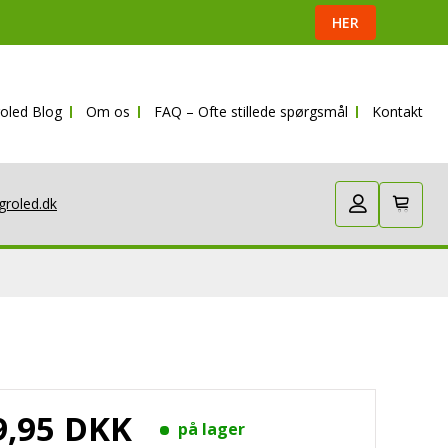
HER
oled Blog
Om os
FAQ – Ofte stillede spørgsmål
Kontakt
groled.dk
9,95 DKK
på lager