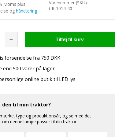
Varenummer (SKU):
5% Moms plus
CR-1014-40
delse og
håndtering
Tilføj til kurv
pe
is forsendelse fra 750 DKK
 end 500 varer på lager
personlige online butik til LED lys
igtige belysning til din traktor
 den til min traktor?
 mærke, type og produktionsår, og se med det
om denne lampe passer til din traktor.