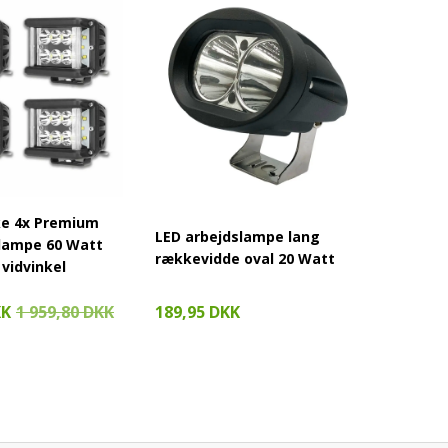
ke 4x Premium
CRAWER
LED arbejdslampe lang
slampe 60 Watt
indbyg
rækkevidde oval 20 Watt
vidvinkel
CREE p
R-seri
189,95 DKK
KK
1 959,80 DKK
759,95