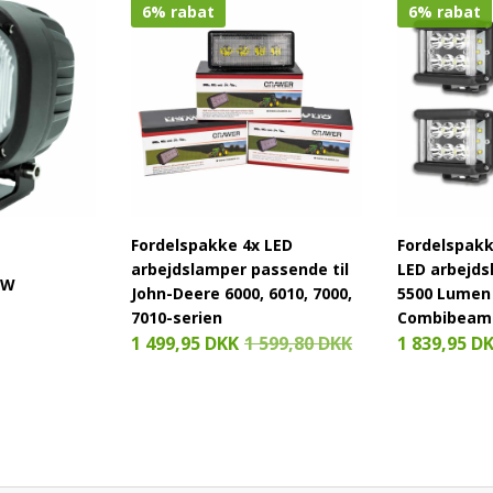
6% rabat
6% rabat
Fordelspakke 4x LED
Fordelspak
arbejdslamper passende til
LED arbejd
 W
John-Deere 6000, 6010, 7000,
5500 Lumen 
7010-serien
Combibeam
1 499,95 DKK
1 599,80 DKK
1 839,95 D