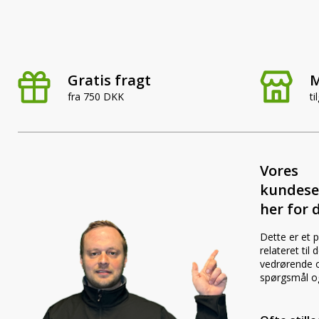
Gratis fragt
M
fra 750 DKK
ti
Vores
kundese
her for d
Dette er et 
relateret til
vedrørende o
spørgsmål o