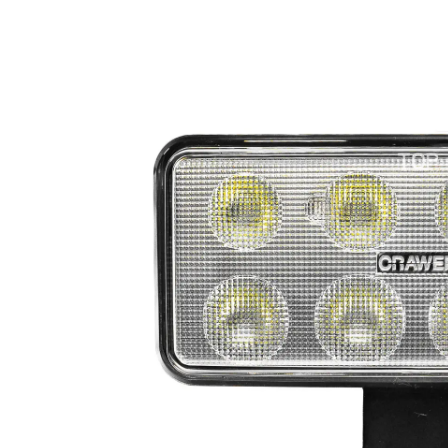
LED-rotorbli
LED-baglygter
blitzblink
LED-Positionslys og
LED-slingrel
markeringslys
LED-Belysningssæt
LED-sprøjteb
LED-fordelspakker til
LED-armatur
traktorer
LED-værkste
Stik, kabelbindere og
relæer til traktor og
landbrug