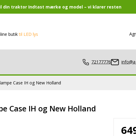
 din traktor Indtast mærke og model – vi klarer resten
Agr
k
til LED lys
72177776
info@a
lampe Case IH og New Holland
lamper
e Case IH og New Holland
64
er