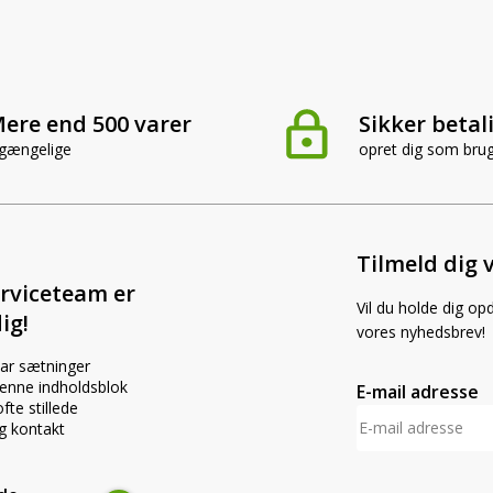
ere end 500 varer
Sikker betal
lgængelige
opret dig som bru
Tilmeld dig 
rviceteam er
Vil du holde dig op
ig!
vores nyhedsbrev!
par sætninger
 denne indholdsblok
E-mail adresse
fte stillede
g kontakt