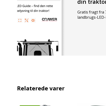
din trakto
• Lysbillede: 40°
Gratis fragt fra 7
Dimensioner
landbrugs-LED-
• Bredde: 151 mm
• Højde: 102,5 mm
• Dybde: 60 mm
• Boltafstand: 152,3 mm
Relaterede varer