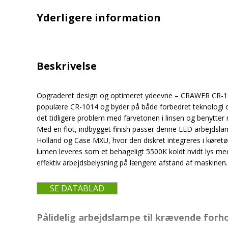
Yderligere information
Beskrivelse
Opgraderet design og optimeret ydeevne – CRAWER CR-10
populære CR-1014 og byder på både forbedret teknologi og
det tidligere problem med farvetonen i linsen og benytter
Med en flot, indbygget finish passer denne LED arbejdsl
Holland og Case MXU, hvor den diskret integreres i køretøj
lumen leveres som et behageligt 5500K koldt hvidt lys med
effektiv arbejdsbelysning på længere afstand af maskinen.
SE DATABLAD
Pålidelig arbejdslampe til krævende forh