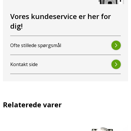
SCR, som sikrer dig pålidelig og effektiv belysning, samtidig med
at du får en holdbar og fleksibel løsning.
Vores kundeservice er her for
dig!
Ofte stillede spørgsmål
Kontakt side
Relaterede varer