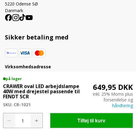
5220 Odense SØ
Danmark
Sikker betaling med
Virksomhedsadresse
Agerhatten 27A, 5220 Odense SØ
på lager
649,95 DKK
CRAWER oval LED arbejdslampe
40W med drejestel passende til
inkl. 25% Moms plus
FENDT SCR
forsendelse og
SKU: CR-1021
håndtering
© 2020 - 2026 Agroled.dk
Alle priser inkl. Moms De krydsede priser svarer til
CRAWER
Tilføj til kurv
den tidligere pris i denne online shop.
oval
LED
arbejdslampe