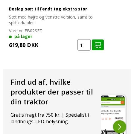
mange år fremover. Denne LED arbejdslampe er et økonomisk
Beslag sæt til Fendt tag ekstra stor
og holdbart alternativ til de gamle halogenlamper og tilbyder
betydeligt højere lysstyrke og længere levetid.
Sæt med højre og venstre version, samt to
splitterkabler
Effekt:
Vare nr.:
FB02SET
på lager
40W
619,80 DKK
4000 lumen
Spænding: 10-32V DC
Dimensioner:
Find ud af, hvilke
Højde: 120 mm
Bredde: 110 mm
produkter der passer til
Dybde: 96 mm
din traktor
OEM-numre og kompatibilitet:
Gratis fragt fra 750 kr. | Specialist i
landbrugs-LED-belysning
Passer perfekt til FENDT SCR traktorer
CRAWER LED arbejdslampe er det perfekte valg til din FENDT