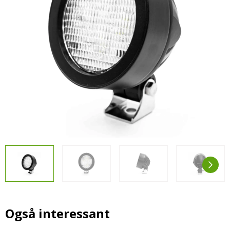
LED-armaturer og LED-værkstedslys
Stik, kabelbindere og relæer til traktor
Stik, kabelbindere og relæer til traktor og
og landbrug
landbrug
Agroled Blog
Se alt
FAQs – Ofte stillede spørgsmål
Om os
Kontakt-old
72177776
info@agroled.dk
Også interessant