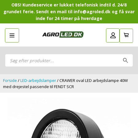
OBS! Kundeservice er lukket telefonisk indtil d. 24/8
grundet ferie. Sendt en mail til info@agroled.dk og få svar
inde for 24 timer på hverdage
Gå tilbage
LED-Guide
LED-
Sammensæt din egen LED-
Sammensæt din egen LED-pakke.
Guide
pakke.
LED-arbejdslamper
Products
LED-arbejdslamper
search
LED-barer og fjernlys
LED-barer og fjernlys
LED-forlygter
LED-forlygter
LED-baglygter
Forside
/
LED-arbejdslamper
/ CRAWER oval LED arbejdslampe 40W
LED-baglygter
LED-rotorblink og blitzblink
med drejestel passende til FENDT SCR
LED-rotorblink og blitzblink
LED-Positionslys og markeringslys
LED-Positionslys og markeringslys
LED-slingrelygter
LED-slingrelygter
LED-Belysningssæt
LED-Belysningssæt
LED-sprøjtebelysning
LED-sprøjtebelysning
LED-fordelspakker til traktorer
LED-fordelspakker til traktorer
LED-armaturer og LED-værkstedslys