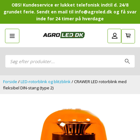
OBS! Kundeservice er lukket telefonisk indtil d. 24/8
grundet ferie. Sendt en mail til info@agroled.dk og få svar
inde for 24 timer på hverdage
Gå tilbage
LED-Guide
LED-
Sammensæt din egen LED-
Sammensæt din egen LED-pakke.
Guide
pakke.
LED-arbejdslamper
Products
LED-arbejdslamper
search
LED-barer og fjernlys
LED-barer og fjernlys
LED-forlygter
LED-forlygter
LED-baglygter
Forside
/
LED-rotorblink og blitzblink
/ CRAWER LED rotorblink med
LED-baglygter
LED-rotorblink og blitzblink
fleksibel DIN-stang (type 2)
LED-rotorblink og blitzblink
LED-Positionslys og markeringslys
LED-Positionslys og markeringslys
LED-slingrelygter
LED-slingrelygter
LED-Belysningssæt
LED-Belysningssæt
LED-sprøjtebelysning
LED-sprøjtebelysning
LED-fordelspakker til traktorer
LED-fordelspakker til traktorer
LED-armaturer og LED-værkstedslys