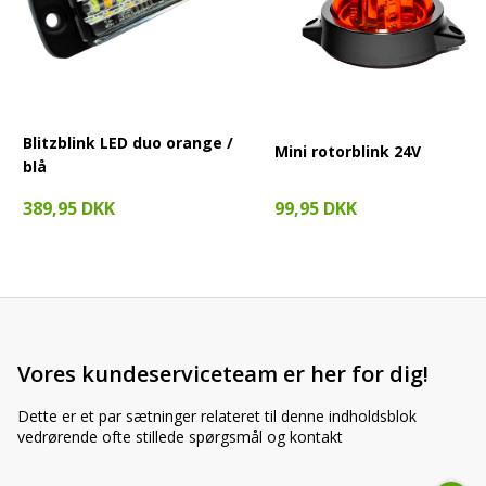
Denne LED rotorblink fås også i et praktisk
sæt med to stk
., hvis
du ønsker ekstra synlighed på begge sider af køretøjet. Det er en
ideel løsning til dig, der ikke vil gå på kompromis med sikkerhed,
kvalitet og fleksibilitet.
Blitzblink LED duo orange /
Mini rotorblink 24V
blå
99,95 DKK
389,95 DKK
Vores kundeserviceteam er her for dig!
Dette er et par sætninger relateret til denne indholdsblok
vedrørende ofte stillede spørgsmål og kontakt