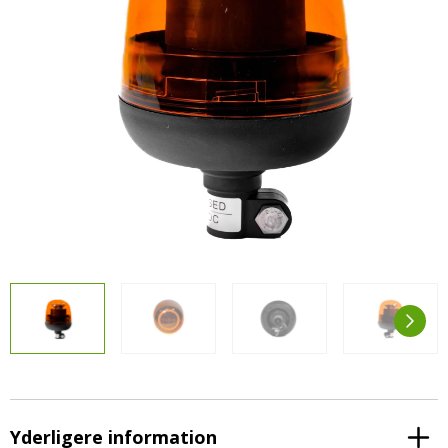
LED-armaturer og LED-værkstedslys
Stik, kabelbindere og relæer til traktor
Stik, kabelbindere og relæer til traktor og
og landbrug
landbrug
Agroled Blog
Se alt
FAQs – Ofte stillede spørgsmål
Om os
Kontakt-old
72177776
info@agroled.dk
Yderligere information