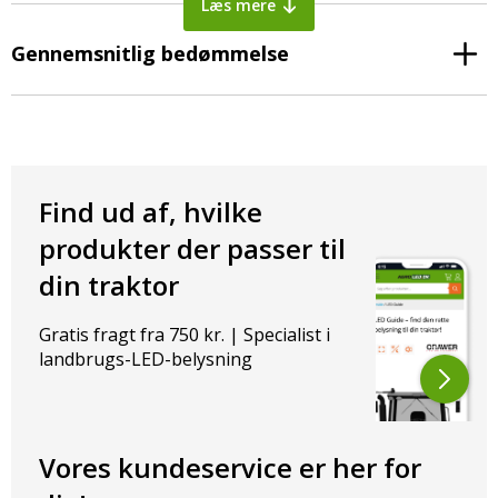
Læs mere
slagfast polypropylen og linsen af slidstærkt polycarbonat.
Kombinationen sikrer lang holdbarhed og modstandskraft mod
Gennemsnitlig bedømmelse
både stød, UV-stråling og kemikalier. Rotorblinket er IP69K-
certificeret og dermed fuldstændigt støv- og vandtæt. Det kan
uden problemer modstå højtryksrensning og er derfor velegnet til
daglig brug under selv de mest udfordrende forhold.
Lovligt og støjfri – klar til offentlig vej
Find ud af, hvilke
Rotorblinket er ECE R65-godkendt og må derfor anvendes lovligt
produkter der passer til
på offentlig vej i hele Europa. Det er desuden ECE R10-certificeret
din traktor
og EMC-undertrykt efter CISPR klasse 4, hvilket sikrer, at lygten
ikke forstyrrer andet elektronisk udstyr. Det er især en fordel, hvis
du bruger rotorblinket sammen med radioer, sensorer eller andet
Gratis fragt fra 750 kr. | Specialist i
følsomt udstyr på dine maskiner.
landbrugs-LED-belysning
Fire kraftige lysmønstre – vælg det rette til
din opgave
Vores kundeservice er her for
Du får fleksibilitet med fire indbyggede blinkmønstre, som nemt