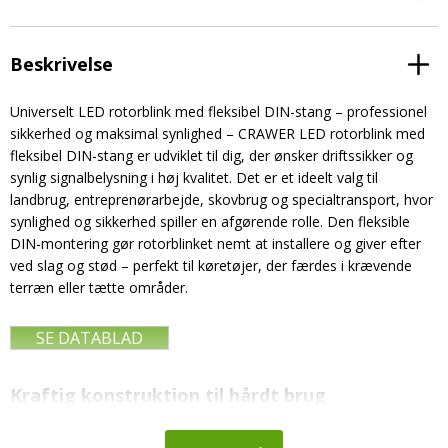
Beskrivelse
Universelt LED rotorblink med fleksibel DIN-stang – professionel
sikkerhed og maksimal synlighed – CRAWER LED rotorblink med
fleksibel DIN-stang er udviklet til dig, der ønsker driftssikker og
synlig signalbelysning i høj kvalitet. Det er et ideelt valg til
landbrug, entreprenørarbejde, skovbrug og specialtransport, hvor
synlighed og sikkerhed spiller en afgørende rolle. Den fleksible
DIN-montering gør rotorblinket nemt at installere og giver efter
ved slag og stød – perfekt til køretøjer, der færdes i krævende
terræn eller tætte områder.
SE DATABLAD
Kraftig konstruktion til hårdt brug
Lygten er fremstillet i robuste materialer, hvor huset er lavet af