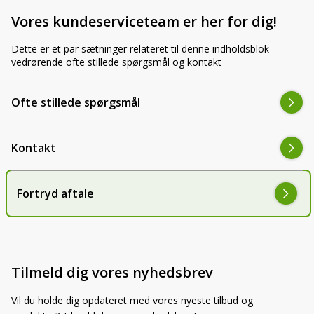
Vores kundeserviceteam er her for dig!
Hvad betyder CISPR Klasse 4 i praksis?
Dette er et par sætninger relateret til denne indholdsblok
vedrørende ofte stillede spørgsmål og kontakt
Kan jeg købe CR-6005 i sæt med andre farver?
Ofte stillede spørgsmål
Kontakt
Hvorfor bestille CR-6005 hos AgroLED.dk?
Mange kunder har valgt AgroLED.dk. Vi har en bedømmelse på
Fortryd aftale
9,7/10 via
e-mærket
.
Vi er specialister i LED-belysning til landbrugsmaskiner og hjælper
dig gerne med at træffe det rette valg.
CRAWER CR-6005 i hvid leveres fra lager og sendes typisk inden
Tilmeld dig vores nyhedsbrev
for 2-4 hverdage. Bestil i dag og få din maskine korrekt mærket —
hurtigt og uden besvær.
Vil du holde dig opdateret med vores nyeste tilbud og