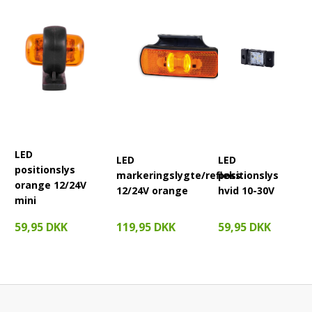
CISPR Klasse 4 – ingen forstyrrelser:
Billige LED-lamper kan
sende elektromagnetisk støj der forstyrrer GPS, radio og
telematiksystemer på maskinen. CISPR Klasse 4 er en af de
strengeste standarder og garanterer at CR-6005 ikke skaber
interferens — uanset hvor tæt den sidder på antenner og
modtagere.
FAQ – CR-6005
LED
LED
LED
positionslys
markeringslygte/refleks
positionslys
orange 12/24V
12/24V orange
hvid 10-30V
Er denne lampe lovlig til vejbrug?
mini
CR-6005 er E-mærket (R10, R148) og fuldt godkendt til
119,95 DKK
59,95 DKK
59,95 DKK
brug på offentlig vej i hele EU. Du behøver ikke
supplerende godkendelse.
Hvilken spænding kræves?