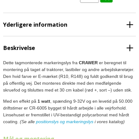
Yderligere information
Beskrivelse
Dette tagmonterede markeringslys fra
CRAWER
er beregnet til
montering på taget af traktorer, lastbiler og andre arbejdskøretøjer.
Den hvid farve er E-mærket (R10, R148) og fuldt godkendt til brug
på offentlig vej. Det monteres direkte med den medfølgende
skruefod og tilsluttes med et 30 cm kabel (rød +, sort –) uden stik.
Med en effekt på
1 watt
, spænding 9-32V og en levetid på 50.000
driftstimer er CR-6005 bygget til hårdt arbejde i alle vejrforhold.
Linsehuset er fremstillet i UV-bestandigt polycarbonat med hårdt
coating.
(Se alle
positionslys og markeringslys
i vores katalog)
Mål og montering