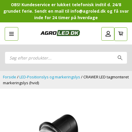
OBS! Kundeservice er lukket telefonisk indtil d. 24/8
grundet ferie. Sendt en mail til info@agroled.dk og få svar
inde for 24 timer på hverdage
Gå tilbage
LED-Guide
LED-Guide
Sammensæt din egen LED-pakke.
LED-arbejdslamper
LED-arbejdslamper
Products
LED-barer og fjernlys
search
LED-barer og fjernlys
LED-forlygter
LED-forlygter
LED-baglygter
LED-baglygter
Forside
/
LED-Positionslys og markeringslys
/ CRAWER LED tagmonteret
LED-rotorblink og blitzblink
LED-rotorblink og blitzblink
markeringslys (hvid)
LED-Positionslys og markeringslys
LED-Positionslys og markeringslys
LED-slingrelygter
LED-slingrelygter
LED-Belysningssæt
LED-Belysningssæt
LED-sprøjtebelysning
LED-sprøjtebelysning
LED-fordelspakker til traktorer
LED-fordelspakker til traktorer
LED-armaturer og LED-værkstedslys
LED-armaturer og LED-værkstedslys