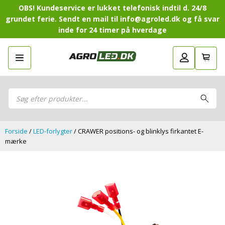
OBS! Kundeservice er lukket telefonisk indtil d. 24/8
grundet ferie. Sendt en mail til info@agroled.dk og få svar
inde for 24 timer på hverdage
Gå tilbage
LED-Guide
LED-
Sammensæt din egen LED-
Sammensæt din egen LED-pakke.
Guide
pakke.
LED-arbejdslamper
Products
LED-arbejdslamper
search
LED-barer og fjernlys
LED-barer og fjernlys
LED-forlygter
LED-forlygter
LED-baglygter
Forside
/
LED-forlygter
/ CRAWER positions- og blinklys firkantet E-
LED-baglygter
LED-rotorblink og blitzblink
mærke
LED-rotorblink og blitzblink
LED-Positionslys og markeringslys
LED-Positionslys og markeringslys
LED-slingrelygter
LED-slingrelygter
LED-Belysningssæt
LED-Belysningssæt
LED-sprøjtebelysning
LED-sprøjtebelysning
LED-fordelspakker til traktorer
LED-fordelspakker til traktorer
LED-armaturer og LED-værkstedslys