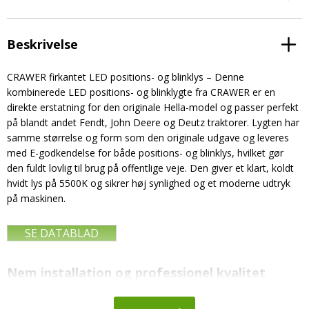
Beskrivelse
CRAWER firkantet LED positions- og blinklys – Denne
kombinerede LED positions- og blinklygte fra CRAWER er en
direkte erstatning for den originale Hella-model og passer perfekt
på blandt andet Fendt, John Deere og Deutz traktorer. Lygten har
samme størrelse og form som den originale udgave og leveres
med E-godkendelse for både positions- og blinklys, hvilket gør
den fuldt lovlig til brug på offentlige veje. Den giver et klart, koldt
hvidt lys på 5500K og sikrer høj synlighed og et moderne udtryk
på maskinen.
SE DATABLAD
Nem installation og professionel kvalitet
Lygten kan anvendes på både 12V og 24V systemer og leveres