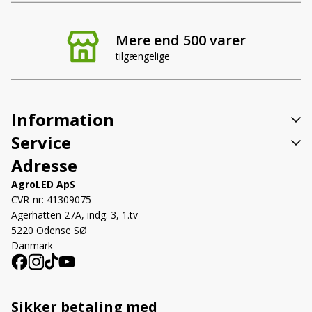
Liebherr
6001499, 6905621
Mere end 500 varer
DAF
0874806
tilgængelige
Jungheinrich
00029338
/ Steinbock
Kässbohrer
7.521.165.000.0
Information
Mercedes-
Service
0018203721, A0018203721
Benz
Adresse
Aebi
65-281067, 0233216-1, 0233220-3
AgroLED ApS
CVR-nr: 41309075
Agrifac
7742402
Agerhatten 27A, indg. 3, 1.tv
5220 Odense SØ
Ahlmann
0029983, 4185181A
Danmark
Amazone
XF511
Sikker betaling med