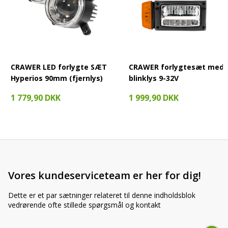
D2807, D3607, D4007, D4507, D4507A, D4807,
D4807A, D5007, D5207, D5207A, D6007,
D6007A, D6207, D6207A, D6507, D6507A,
Deutz
D6807, D6807A, D6907A, D7007, D7207,
D7207A, D7807, D7807A (når førehus er
CRAWER LED forlygte SÆT
CRAWER forlygtesæt med
monteret)
Hyperios 90mm (fjernlys)
blinklys 9-32V
John Deere
AL58739, AL58729, AM120676
1 779,90 DKK
1 999,90 DKK
X830180032000, X830180034, X830180032,
Fendt
72313018, 3476059M91
Sperry New
418871, 445502
Holland
Landini /
Vores kundeserviceteam er her for dig!
Valpadana /
3121089R91
Case IH
Dette er et par sætninger relateret til denne indholdsblok
vedrørende ofte stillede spørgsmål og kontakt
Fiat / Case
44906471
IH