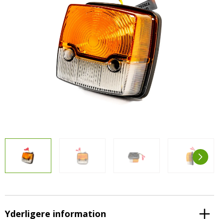
LED-armaturer og LED-værkstedslys
Stik, kabelbindere og relæer til traktor
Stik, kabelbindere og relæer til traktor og
og landbrug
landbrug
Agroled Blog
Se alt
FAQs – Ofte stillede spørgsmål
Om os
Kontakt-old
72177776
info@agroled.dk
Yderligere information