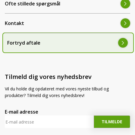
Ofte stillede spørgsmål
Holder
111774
Still
523541
Kontakt
O&K
1710248
Fortryd aftale
Paus
518775
Hella
021035, E153209, E142712
Hitachi
503.756
Tilmeld dig vores nyhedsbrev
Same /
04365082
Deutz-Fahr
Vil du holde dig opdateret med vores nyeste tilbud og
produkter? Tilmeld dig vores nyhedsbrev!
Manitou
234481
1-34-701-505, 66054, 449064710, 00418871,
E-mail adresse
Case IH
060532910
Claas
02338500, 00233850, 7700645450