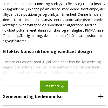
Frontlampe med positions- og blinklys – Effektiv og robust løsning
– Opgrader belysningen på dit køretøj med denne frontlampe, der
tilbyder både positionslys og blinklys i én enhed. Denne lampe er
ideel til traktorer, landbrugsmaskiner og andre arbejdsrelaterede
køretøjer, hvor synlighed og sikkerhed er afgørende. Med et
holdbart pulverlakeret aluminiumshus og en slagfast PMMA-linse
får du en pålidelig løsning, der kan modstå hårde arbejdsforhold
og vejrfaktorer.
Effektiv konstruktion og vandtæt design
Lampen er udstyret med 4 lysdioder, der sikrer høj lysstyrke og
langvarig effektivitet. Med en IP68-certificering er lampen både
støv- og vandtæt, hvilket gør den ideel til brug i regn, sne og
andre krævende miljøer. Den er konstrueret til at levere pålidelig
belysning under alle forhold, hvilket gør den til en praktisk og
Læs mere
robust løsning til dit køretøj.
Gennemsnitlig bedømmelse
Enkel installation og tilpasning