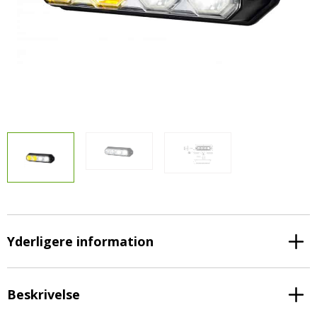
LED-armaturer og LED-værkstedslys
Stik, kabelbindere og relæer til traktor
Stik, kabelbindere og relæer til traktor og
og landbrug
landbrug
Agroled Blog
Se alt
FAQs – Ofte stillede spørgsmål
Om os
Kontakt-old
72177776
info@agroled.dk
Yderligere information
Beskrivelse