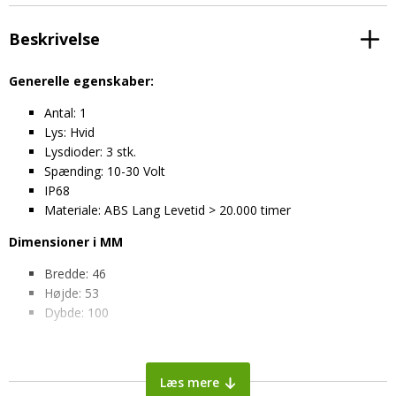
Beskrivelse
Generelle egenskaber:
Antal: 1
Lys: Hvid
Lysdioder: 3 stk.
Spænding: 10-30 Volt
IP68
Materiale: ABS Lang Levetid > 20.000 timer
Dimensioner i MM
Bredde: 46
Højde: 53
Dybde: 100
Den hvide LED-toplampe er en “topper” til
traktor og lastbiler.
Læs mere