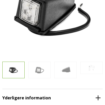
LED-armaturer og LED-værkstedslys
Stik, kabelbindere og relæer til traktor
Stik, kabelbindere og relæer til traktor og
og landbrug
landbrug
Agroled Blog
Se alt
FAQs – Ofte stillede spørgsmål
Om os
Kontakt-old
72177776
info@agroled.dk
Yderligere information