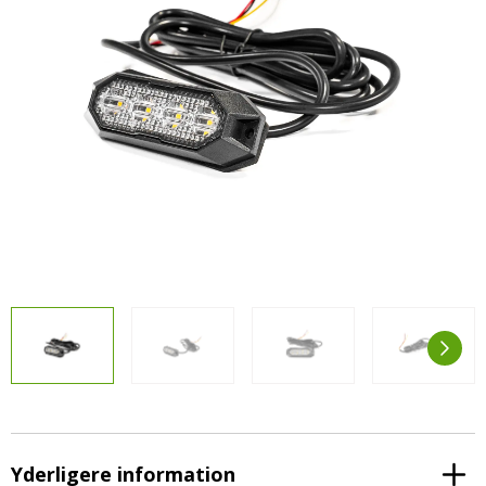
LED-armaturer og LED-værkstedslys
Stik, kabelbindere og relæer til traktor
Stik, kabelbindere og relæer til traktor og
og landbrug
landbrug
Agroled Blog
Se alt
FAQs – Ofte stillede spørgsmål
Om os
Kontakt-old
72177776
info@agroled.dk
Yderligere information