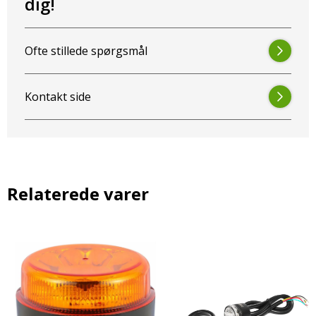
dig!
• Effekt: 9W
• Spænding: 9-32V
Ofte stillede spørgsmål
• Lysfarve: Orange
Dimensioner
Kontakt side
• Bredde: 95 mm
• Højde: 30 mm
• Dybde: 13 mm
• Boltafstand: 88 mm
Relaterede varer