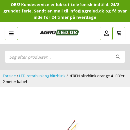
OBS! Kundeservice er lukket telefonisk indtil d. 24/8
grundet ferie. Sendt en mail til info@agroled.dk og få svar
inde for 24 timer på hverdage
Gå tilbage
LED-Guide
LED-
Sammensæt din egen LED-
Sammensæt din egen LED-pakke.
Guide
pakke.
LED-arbejdslamper
Products
LED-arbejdslamper
search
LED-barer og fjernlys
LED-barer og fjernlys
LED-forlygter
LED-forlygter
LED-baglygter
Forside
/
LED-rotorblink og blitzblink
/ JÆREN blitzblink orange 4 LED’er
LED-baglygter
LED-rotorblink og blitzblink
2 meter kabel
LED-rotorblink og blitzblink
LED-Positionslys og markeringslys
LED-Positionslys og markeringslys
LED-slingrelygter
LED-slingrelygter
LED-Belysningssæt
LED-Belysningssæt
LED-sprøjtebelysning
LED-sprøjtebelysning
LED-fordelspakker til traktorer
LED-fordelspakker til traktorer
LED-armaturer og LED-værkstedslys