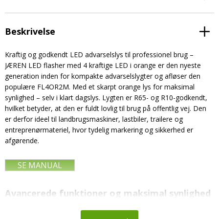
Beskrivelse
Kraftig og godkendt LED advarselslys til professionel brug –
JÆREN LED flasher med 4 kraftige LED i orange er den nyeste
generation inden for kompakte advarselslygter og afløser den
populære FL4OR2M. Med et skarpt orange lys for maksimal
synlighed – selv i klart dagslys. Lygten er R65- og R10-godkendt,
hvilket betyder, at den er fuldt lovlig til brug på offentlig vej. Den
er derfor ideel til landbrugsmaskiner, lastbiler, trailere og
entreprenørmateriel, hvor tydelig markering og sikkerhed er
afgørende.
SE MANUAL
Avancerede funktioner og maksimal synlighed
De fire effektive LED leverer et kraftigt advarselslys med hele 16