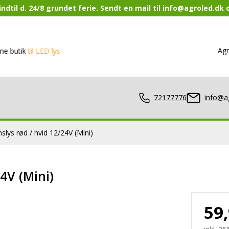
ndtil d. 24/8 grundet ferie. Sendt en mail til info@agroled.dk
Agr
k
til LED lys
72177776
info@a
slys rød / hvid 12/24V (Mini)
lamper
4V (Mini)
59
er