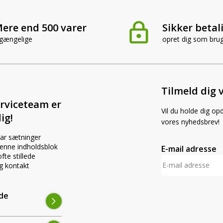
ere end 500 varer
Sikker betal
lgængelige
opret dig som bru
Tilmeld dig 
rviceteam er
Vil du holde dig op
ig!
vores nyhedsbrev!
par sætninger
 denne indholdsblok
E-mail adresse
fte stillede
g kontakt
ede