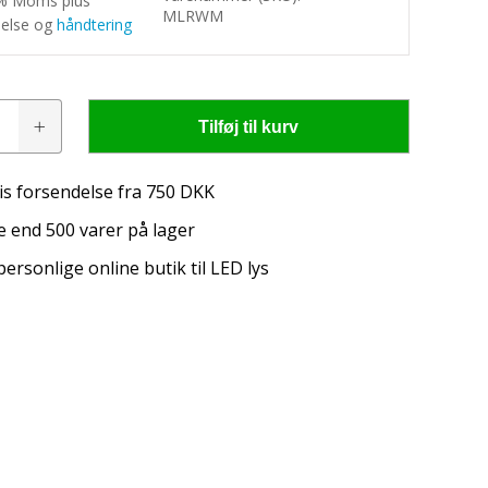
5% Moms plus
MLRWM
delse og
håndtering
Tilføj til kurv
s
is forsendelse fra 750 DKK
 end 500 varer på lager
personlige online butik til LED lys
igtige belysning til din traktor