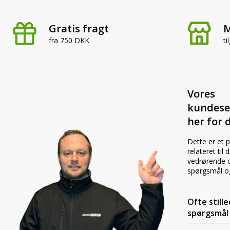
Gratis fragt
M
fra 750 DKK
ti
Vores
kundese
her for d
Dette er et 
relateret til
vedrørende o
spørgsmål o
Ofte still
spørgsmål