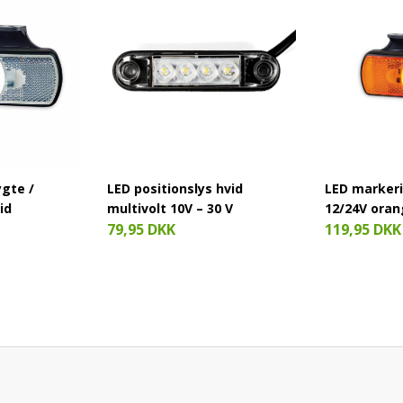
gte /
LED positionslys hvid
LED markeri
id
multivolt 10V – 30 V
12/24V ora
79,95 DKK
119,95 DKK