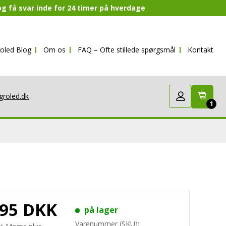
 og få svar inde for 24 timer på hverdage
oled Blog
Om os
FAQ – Ofte stillede spørgsmål
Kontakt
groled.dk
1
,95 DKK
på lager
Varenummer (SKU):