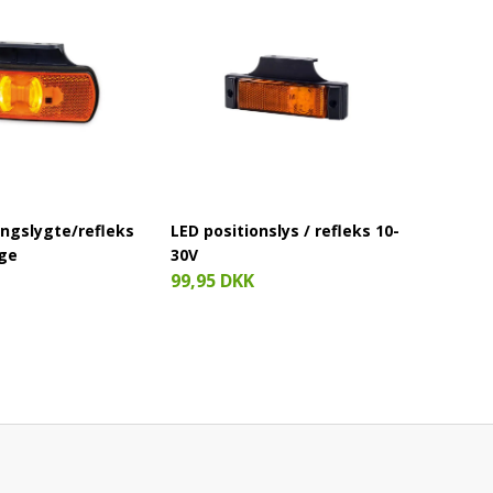
ngslygte/refleks
LED positionslys / refleks 10-
LED po
nge
30V
- 30 V
99,95 DKK
69,95 