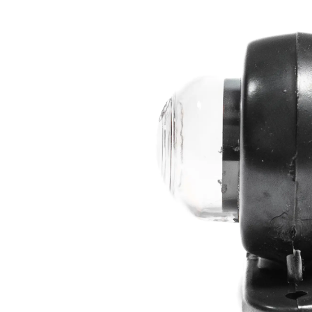
LED-rotorbli
LED-baglygter
blitzblink
LED-Positionslys og
LED-slingrel
markeringslys
LED-Belysningssæt
LED-sprøjteb
LED-fordelspakker til
LED-armatur
traktorer
LED-værkste
Stik, kabelbindere og
relæer til traktor og
landbrug