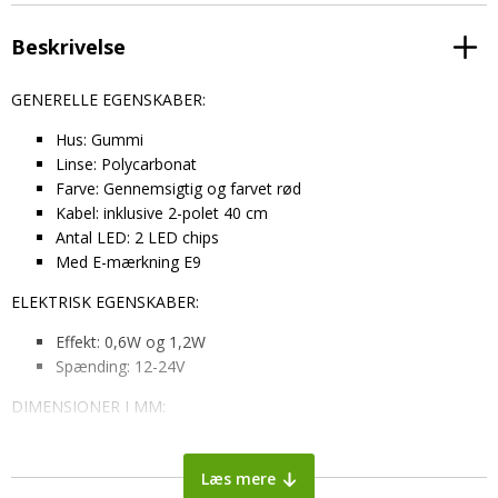
Beskrivelse
GENERELLE EGENSKABER:
Hus: Gummi
Linse: Polycarbonat
Farve: Gennemsigtig og farvet rød
Kabel: inklusive 2-polet 40 cm
Antal LED: 2 LED chips
Med E-mærkning E9
ELEKTRISK EGENSKABER:
Effekt: 0,6W og 1,2W
Spænding: 12-24V
DIMENSIONER I MM:
Bredde inklusive holder: 93 mm
Dybde: 30 mm
Læs mere
Højde: 85 mm