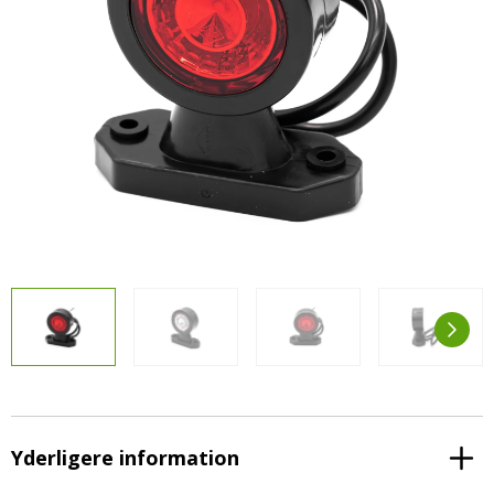
LED-armaturer og LED-værkstedslys
Stik, kabelbindere og relæer til traktor
Stik, kabelbindere og relæer til traktor og
og landbrug
landbrug
Agroled Blog
Se alt
FAQs – Ofte stillede spørgsmål
Om os
Kontakt-old
72177776
info@agroled.dk
Yderligere information