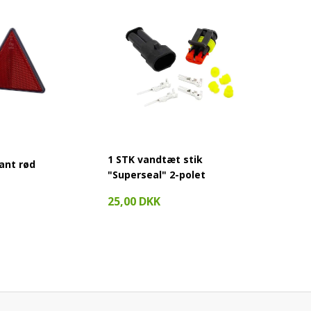
1 STK vandtæt stik
ant rød
Modsta
"Superseal" 2-polet
59,95 
25,00 DKK