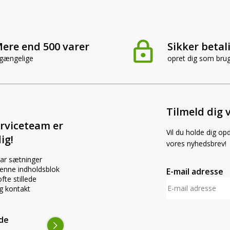
ere end 500 varer
Sikker betal
lgængelige
opret dig som bru
Tilmeld dig 
rviceteam er
Vil du holde dig op
ig!
vores nyhedsbrev!
par sætninger
 denne indholdsblok
E-mail adresse
fte stillede
g kontakt
ede