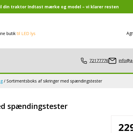
 din traktor Indtast mærke og model – vi klarer resten
Agr
til LED lys
72177776
info@a
ug
/ Sortimentsboks af sikringer med spændingstester
lamper
ed spændingstester
22
er