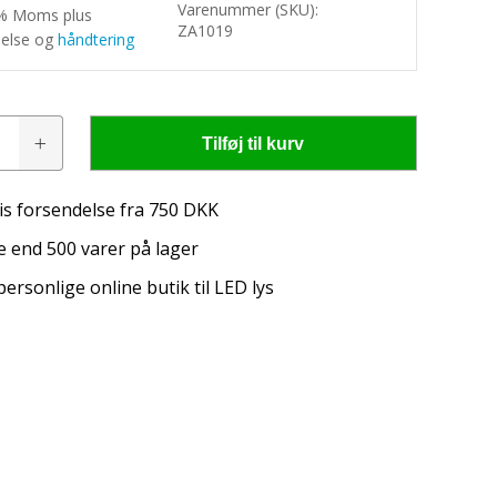
Varenummer (SKU):
5% Moms plus
ZA1019
delse og
håndtering
boks
Tilføj til kurv
is forsendelse fra 750 DKK
ester
 end 500 varer på lager
personlige online butik til LED lys
igtige belysning til din traktor