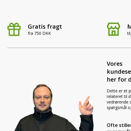
Gratis fragt
M
fra 750 DKK
ti
Vores
kundese
her for d
Dette er et 
relateret til
vedrørende o
spørgsmål o
Ofte still