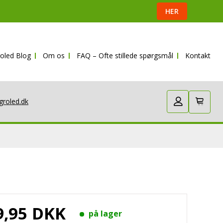
HER
oled Blog
Om os
FAQ – Ofte stillede spørgsmål
Kontakt
groled.dk
9,95 DKK
på lager