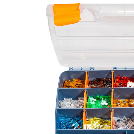
LED-rotorbli
LED-baglygter
blitzblink
LED-Positionslys og
LED-slingrel
markeringslys
LED-Belysningssæt
LED-sprøjteb
LED-fordelspakker til
LED-armatur
traktorer
LED-værkste
Stik, kabelbindere og
relæer til traktor og
landbrug