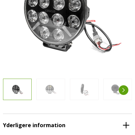
LED-armaturer og LED-værkstedslys
Stik, kabelbindere og relæer til traktor
Stik, kabelbindere og relæer til traktor og
og landbrug
landbrug
Agroled Blog
Se alt
FAQs – Ofte stillede spørgsmål
Om os
Kontakt-old
72177776
info@agroled.dk
Yderligere information