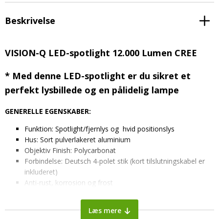
Beskrivelse
VISION-Q LED-spotlight 12.000 Lumen CREE
* Med denne LED-spotlight er du sikret et
perfekt lysbillede og en pålidelig lampe
GENERELLE EGENSKABER:
Funktion: Spotlight/fjernlys og hvid positionslys
Hus: Sort pulverlakeret aluminium
Objektiv Finish: Polycarbonat
Forbindelse: Deutsch 4-polet stik (kort tilslutningskabel er
inkluderet)
Anti-rust, korrosion og frost
Antal led’er: 12 x 10 W højintensitets CREE-led
Levetid: +50.000 timer
Læs mere
IP-klassificering : IP68 støv og vandtæt