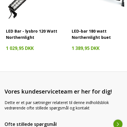
Endnu flere fordele ved, at denne lampe har
Undertrykkelse af EMC-radiointerferens;
Anvendelig ved en spænding på 9-36 volt;
Levetid på mere end 50.000 lystimer;
LED Bar - lysbro 120 Watt
LED-bar 180 watt
Tilladt til brug på offentlige veje;
Northernlight
Northernlight buet
Anti rust, korrosion og frost
1 029,95 DKK
1 389,95 DKK
OBS! Ønsker du en fjernlygte i endnu bedre
kvalitet og som slet ikke forstyrrer radioen,
men stadig er E-mærket og derfor lovlig at
bruge på vejen?
Så tjek vores CRAWER Halos
serie her
Vores kundeserviceteam er her for dig!
Dette er et par sætninger relateret til denne indholdsblok
vedrørende ofte stillede spørgsmål og kontakt
AgroLED.dk, for det bedste lys til den bedste pris!
Ofte stillede spørgsmål