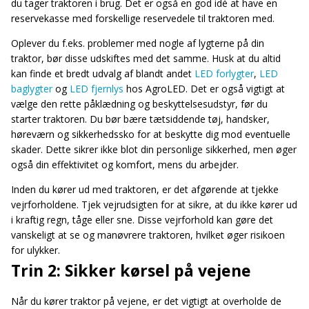
du tager traktoren i brug. Det er også en god idé at have en
reservekasse med forskellige reservedele til traktoren med.
Oplever du f.eks. problemer med nogle af lygterne på din
traktor, bør disse udskiftes med det samme. Husk at du altid
kan finde et bredt udvalg af blandt andet
LED forlygter
,
LED
baglygter
og
LED fjernlys
hos AgroLED. Det er også vigtigt at
vælge den rette påklædning og beskyttelsesudstyr, før du
starter traktoren. Du bør bære tætsiddende tøj, handsker,
høreværn og sikkerhedssko for at beskytte dig mod eventuelle
skader. Dette sikrer ikke blot din personlige sikkerhed, men øger
også din effektivitet og komfort, mens du arbejder.
Inden du kører ud med traktoren, er det afgørende at tjekke
vejrforholdene. Tjek vejrudsigten for at sikre, at du ikke kører ud
i kraftig regn, tåge eller sne. Disse vejrforhold kan gøre det
vanskeligt at se og manøvrere traktoren, hvilket øger risikoen
for ulykker.
Trin 2: Sikker kørsel på vejene
Når du kører traktor på vejene, er det vigtigt at overholde de