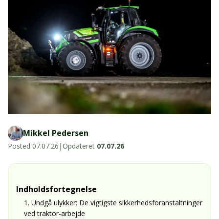
LED-armaturer og LED-værkstedslys
Stik, kabelbindere og relæer til traktor
Stik, kabelbindere og relæer til traktor og
og landbrug
landbrug
Agroled Blog
Se alt
FAQs – Ofte stillede spørgsmål
Om os
Kontakt-old
Mikkel Pedersen
72177776
info@agroled.dk
Posted
07.07.26
|
Opdateret
07.07.26
Indholdsfortegnelse
1. Undgå ulykker: De vigtigste sikkerhedsforanstaltninger
ved traktor-arbejde