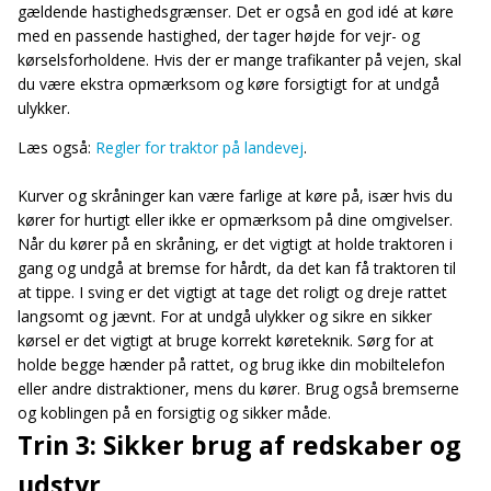
gældende hastighedsgrænser. Det er også en god idé at køre
med en passende hastighed, der tager højde for vejr- og
kørselsforholdene. Hvis der er mange trafikanter på vejen, skal
du være ekstra opmærksom og køre forsigtigt for at undgå
ulykker.
Læs også:
Regler for traktor på landevej
.
Kurver og skråninger kan være farlige at køre på, især hvis du
kører for hurtigt eller ikke er opmærksom på dine omgivelser.
Når du kører på en skråning, er det vigtigt at holde traktoren i
gang og undgå at bremse for hårdt, da det kan få traktoren til
at tippe. I sving er det vigtigt at tage det roligt og dreje rattet
langsomt og jævnt. For at undgå ulykker og sikre en sikker
kørsel er det vigtigt at bruge korrekt køreteknik. Sørg for at
holde begge hænder på rattet, og brug ikke din mobiltelefon
eller andre distraktioner, mens du kører. Brug også bremserne
og koblingen på en forsigtig og sikker måde.
Trin 3: Sikker brug af redskaber og
udstyr