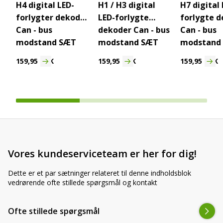
H4 digital LED-
H1 / H3 digital
H7 digital 
forlygter dekoder
LED-forlygte
forlygte 
Can - bus
dekoder Can - bus
Can - bus
modstand SÆT
modstand SÆT
modstand
159,95
DKK
159,95
DKK
159,95
DKK
Vores kundeserviceteam er her for dig!
Dette er et par sætninger relateret til denne indholdsblok
vedrørende ofte stillede spørgsmål og kontakt
Ofte stillede spørgsmål