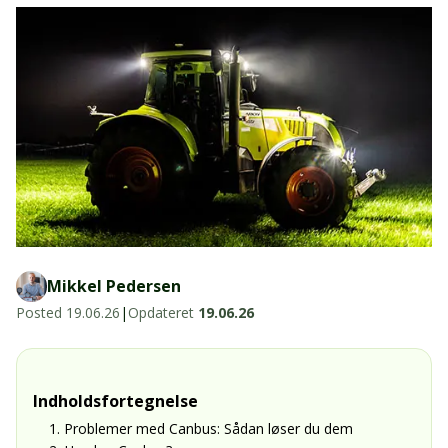
LED-armaturer og LED-værkstedslys
Stik, kabelbindere og relæer til traktor
Stik, kabelbindere og relæer til traktor og
og landbrug
landbrug
Agroled Blog
Se alt
FAQs – Ofte stillede spørgsmål
Om os
Kontakt-old
72177776
Mikkel Pedersen
info@agroled.dk
Posted
19.06.26
|
Opdateret
19.06.26
Indholdsfortegnelse
1. Problemer med Canbus: Sådan løser du dem