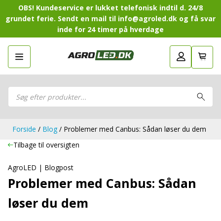
OBS! Kundeservice er lukket telefonisk indtil d. 24/8
grundet ferie. Sendt en mail til info@agroled.dk og få svar
inde for 24 timer på hverdage
Gå tilbage
LED-Guide
LED-
Sammensæt din egen LED-
Sammensæt din egen LED-pakke.
Guide
pakke.
LED-arbejdslamper
Products
LED-arbejdslamper
search
LED-barer og fjernlys
LED-barer og fjernlys
LED-forlygter
LED-forlygter
LED-baglygter
Forside
/
Blog
/ Problemer med Canbus: Sådan løser du dem
LED-baglygter
LED-rotorblink og blitzblink
LED-rotorblink og blitzblink
Tilbage til oversigten
LED-Positionslys og markeringslys
LED-Positionslys og markeringslys
LED-slingrelygter
AgroLED | Blogpost
LED-slingrelygter
LED-Belysningssæt
Problemer med Canbus: Sådan
LED-Belysningssæt
LED-sprøjtebelysning
LED-sprøjtebelysning
løser du dem
LED-fordelspakker til traktorer
LED-fordelspakker til traktorer
LED-armaturer og LED-værkstedslys