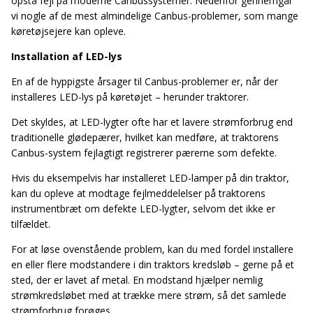
opstå fejl på moderne Canbussystemer. Nedenfor gennemgår
vi nogle af de mest almindelige Canbus-problemer, som mange
køretøjsejere kan opleve.
Installation af LED-lys
En af de hyppigste årsager til Canbus-problemer er, når der
installeres LED-lys på køretøjet – herunder traktorer.
Det skyldes, at LED-lygter ofte har et lavere strømforbrug end
traditionelle glødepærer, hvilket kan medføre, at traktorens
Canbus-system fejlagtigt registrerer pærerne som defekte.
Hvis du eksempelvis har installeret LED-lamper på din traktor,
kan du opleve at modtage fejlmeddelelser på traktorens
instrumentbræt om defekte LED-lygter, selvom det ikke er
tilfældet.
For at løse ovenstående problem, kan du med fordel installere
en eller flere modstandere i din traktors kredsløb – gerne på et
sted, der er lavet af metal. En modstand hjælper nemlig
strømkredsløbet med at trække mere strøm, så det samlede
strømforbrug forøges.