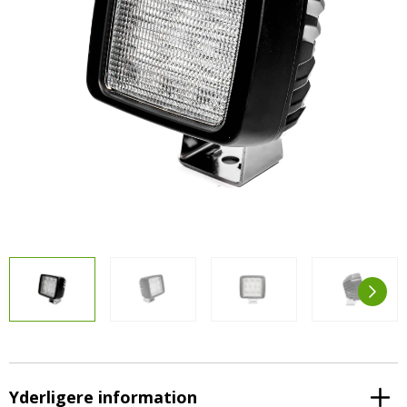
LED-armaturer og LED-værkstedslys
Stik, kabelbindere og relæer til traktor
Stik, kabelbindere og relæer til traktor og
og landbrug
landbrug
Agroled Blog
Se alt
FAQs – Ofte stillede spørgsmål
Om os
Kontakt-old
72177776
info@agroled.dk
Yderligere information