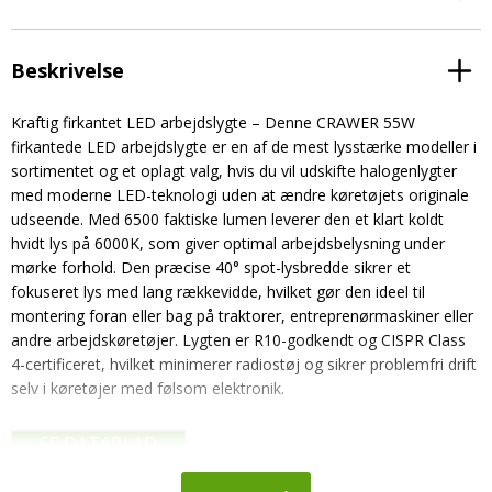
Beskrivelse
Kraftig firkantet LED arbejdslygte – Denne CRAWER 55W
firkantede LED arbejdslygte er en af de mest lysstærke modeller i
sortimentet og et oplagt valg, hvis du vil udskifte halogenlygter
med moderne LED-teknologi uden at ændre køretøjets originale
udseende. Med 6500 faktiske lumen leverer den et klart koldt
hvidt lys på 6000K, som giver optimal arbejdsbelysning under
mørke forhold. Den præcise 40° spot-lysbredde sikrer et
fokuseret lys med lang rækkevidde, hvilket gør den ideel til
montering foran eller bag på traktorer, entreprenørmaskiner eller
andre arbejdskøretøjer. Lygten er R10-godkendt og CISPR Class
4-certificeret, hvilket minimerer radiostøj og sikrer problemfri drift
selv i køretøjer med følsom elektronik.
SE DATABLAD