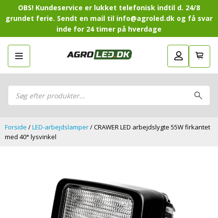
OBS! Kundeservice er lukket telefonisk indtil d. 24/8
grundet ferie. Sendt en mail til info@agroled.dk og få svar
inde for 24 timer på hverdage
Gå tilbage
LED-Guide
LED-
Sammensæt din egen LED-
Sammensæt din egen LED-pakke.
Guide
pakke.
LED-arbejdslamper
Products
LED-arbejdslamper
search
LED-barer og fjernlys
LED-barer og fjernlys
LED-forlygter
LED-forlygter
LED-baglygter
Forside
/
LED-arbejdslamper
/ CRAWER LED arbejdslygte 55W firkantet
LED-baglygter
LED-rotorblink og blitzblink
med 40° lysvinkel
LED-rotorblink og blitzblink
LED-Positionslys og markeringslys
LED-Positionslys og markeringslys
LED-slingrelygter
LED-slingrelygter
LED-Belysningssæt
LED-Belysningssæt
LED-sprøjtebelysning
LED-sprøjtebelysning
LED-fordelspakker til traktorer
LED-fordelspakker til traktorer
LED-armaturer og LED-værkstedslys