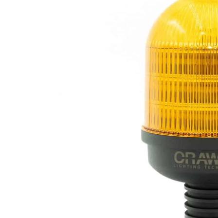
LED-rotorbli
LED-baglygter
blitzblink
LED-Positionslys og
LED-slingrel
markeringslys
LED-Belysningssæt
LED-sprøjteb
LED-fordelspakker til
LED-armatur
traktorer
LED-værkste
Stik, kabelbindere og
relæer til traktor og
landbrug