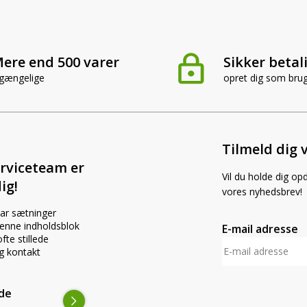
ere end 500 varer
Sikker betal
lgængelige
opret dig som bru
Tilmeld dig 
rviceteam er
Vil du holde dig op
ig!
vores nyhedsbrev!
par sætninger
 denne indholdsblok
E-mail adresse
fte stillede
g kontakt
ede