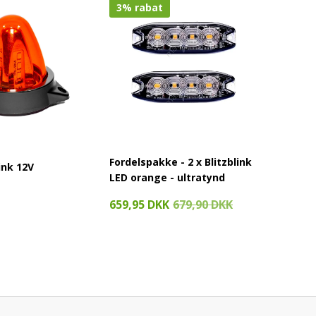
3% rabat
Fordelspakke - 2 x Blitzblink
ink 12V
Blitzbl
LED orange - ultratynd
389,95
659,95 DKK
679,90 DKK