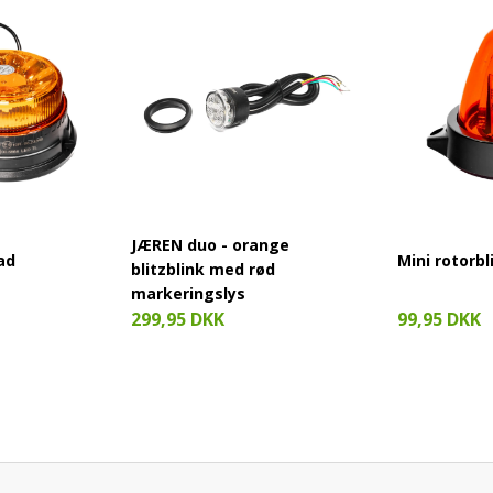
JÆREN duo - orange
ad
Mini rotorbl
blitzblink med rød
markeringslys
99,95 DKK
299,95 DKK