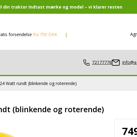
 din traktor Indtast mærke og model – vi klarer resten
Agr
sendelse
fra 750 DKK
Mere end 500 varer
på lager
Din
72177776
info@a
24 Watt rundt (blinkende og roterende)
lamper
dt (blinkende og roterende)
74
er