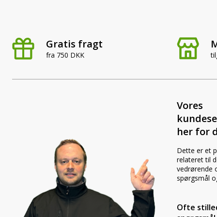
Gratis fragt
M
fra 750 DKK
ti
Vores
kundese
her for d
Dette er et 
relateret til
vedrørende o
spørgsmål o
Ofte still