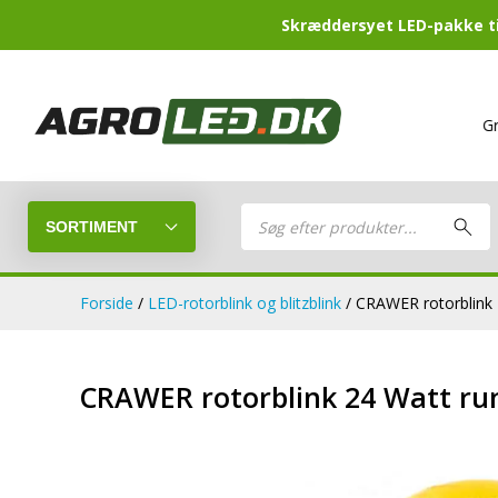
Skræddersyet LED-pakke til
Gratis for
Products
search
SORTIMENT
Forside
/
LED-rotorblink og blitzblink
/ CRAWER rotorblink 
LED-Guide
LED-arbejds
CRAWER rotorblink 24 Watt run
Sammensæt din egen LED-pakke.
LED-barer og fjernlys
LED-forlygt