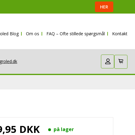
HER
oled Blog
Om os
FAQ – Ofte stillede spørgsmål
Kontakt
 personlige online butik
til LED lys
groled.dk
9,95 DKK
på lager