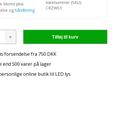
Varenummer (SKU):
5% Moms plus
CRZW03
delse og
håndtering
Tilføj til kurv
is forsendelse fra 750 DKK
 end 500 varer på lager
personlige online butik til LED lys
igtige belysning til din traktor