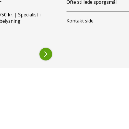
r
Ofte stillede spørgsmål
50 kr. | Specialist i
Kontakt side
belysning
lyser i 360 grader. De er idéelle til montering på
le vejen rundt.
 2,55 meter, for eksempel en traktor og
tetændingstiden.
 redskab?
gende dele. For eksempel en såmaskine.
d 15 cm ud til siden, 1 meter frem eller 2 meter