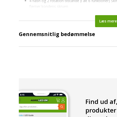
4 flash og 2 rotation tilstande (i alt 6 funktioner)
fjerner kondens skruen
Meget høj kvalitet i materialer og udførelse
Lysets hætte er fremstillet af ekstra slagfast plast
Læs mere
Tungt aluminiumshus
Ventil mod kondenseret vand for optimal fugtafledn
Gennemsnitlig bedømmelse
TEKNISK EGENSKABER
Samlet effekt 24W
Antal lysdioder: 48 stk
Lysintensitet:> 600 Candela
Vandbestandighed: IP69 (100KPa)
Spænding: 10-32V
DIMENSIONER I MM
Bredde: 95 (maks.) mm
Højde: 195 (max) mm
Find ud af
Beslag: Standard 24mm
produkter 
Monteres let på ethvert beslag på enhver model takket væ
og spænd sideskruen. Rotorblinket er direkte fastgjort og 