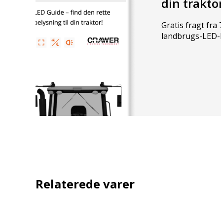
din trakto
Gratis fragt fra 7
? Hvad er et LED rotorblink?
landbrugs-LED-
Et LED rotorblink er et kraftigt orange advarselslys som 
eller omkring taget, så der sikres en en høj synlighed he
? Hvornår skal rotorblink benyttes?
Hvis du kører med et traktorvogntog der er bredere end
gyllevogn skal dette være forsynet med rotorblink i lyg
? Skal der bruges rotorblink når der køres med et
Ja, der skal bruges rotorblink hvis der køres med udra
Relaterede varer
Rotorblinket skal benyttes når et redskab rager mere en
bagud også uden for lygtetændingstiden.