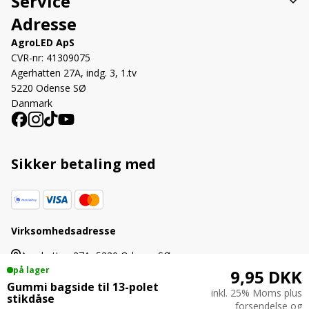
Service
Adresse
AgroLED ApS
CVR-nr: 41309075
Agerhatten 27A, indg. 3, 1.tv
5220 Odense SØ
Danmark
Sikker betaling med
Virksomhedsadresse
Agerhatten 27A, 5220 Odense SØ
på lager
9,95 DKK
Gummi bagside til 13-polet
inkl. 25% Moms plus
stikdåse
forsendelse og