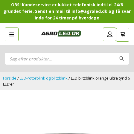
OBS! Kundeservice er lukket telefonisk indtil d. 24/8
grundet ferie. Sendt en mail til info@agroled.dk og få svar
inde for 24 timer på hverdage
Gå tilbage
LED-Guide
LED-
Sammensæt din egen LED-
Sammensæt din egen LED-pakke.
Guide
pakke.
LED-arbejdslamper
Products
LED-arbejdslamper
search
LED-barer og fjernlys
LED-barer og fjernlys
LED-forlygter
LED-forlygter
LED-baglygter
Forside
/
LED-rotorblink og blitzblink
/ LED blitzblink orange ultra tynd 6
LED-baglygter
LED-rotorblink og blitzblink
LED’er
LED-rotorblink og blitzblink
LED-Positionslys og markeringslys
LED-Positionslys og markeringslys
LED-slingrelygter
LED-slingrelygter
LED-Belysningssæt
LED-Belysningssæt
LED-sprøjtebelysning
LED-sprøjtebelysning
LED-fordelspakker til traktorer
LED-fordelspakker til traktorer
LED-armaturer og LED-værkstedslys