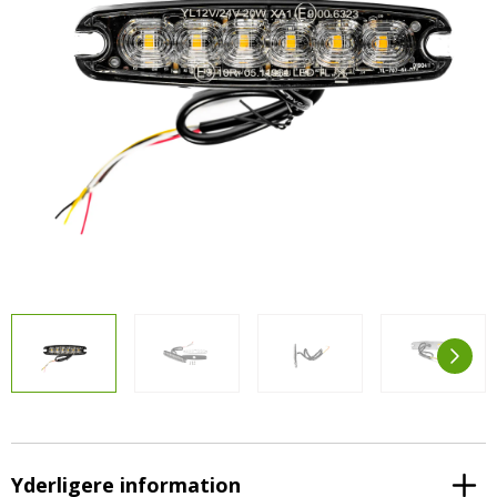
LED-armaturer og LED-værkstedslys
Stik, kabelbindere og relæer til traktor
Stik, kabelbindere og relæer til traktor og
og landbrug
landbrug
Agroled Blog
Se alt
FAQs – Ofte stillede spørgsmål
Om os
Kontakt-old
72177776
info@agroled.dk
Yderligere information