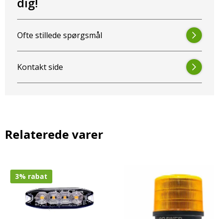
dig!
TILSLUTNINGSDIAGRAM:
Rød: Plus
Ofte stillede spørgsmål
Sort: Minus
Gul: Skift mønster
Hvid: Synkronisering
Kontakt side
Relaterede varer
3% rabat