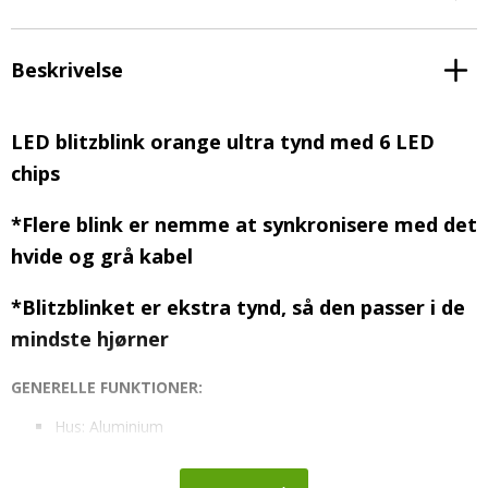
Beskrivelse
LED blitzblink orange ultra tynd med 6 LED
chips
*Flere blink er nemme at synkronisere med det
hvide og grå kabel
*Blitzblinket er ekstra tynd, så den passer i de
mindste hjørner
GENERELLE FUNKTIONER:
Hus: Aluminium
Objektiv: Polycarbonat
Farve hus: Sort/gennemsigtig